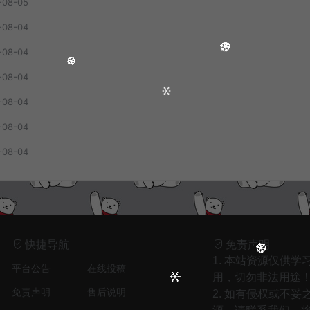
-08-05
-08-04
-08-04
-08-04
-08-04
-08-04
-08-04
1
只剩晚风入我怀（回忆版） - 娱乐王牌先锋
2
爱是虚伪命题 - 音乐马车
3
安和桥(女生版) - 白允y
快捷导航
免责声明
4
思绪云端（Fire Mix） - DJFire
1. 本站资源仅供学
平台公告
在线投稿
5
风过半山 - 李雪萌、音融三喜
用，切勿非法用途
免责声明
售后说明
2. 如有侵权或不妥
6
偏爱和例外 - 占二曦