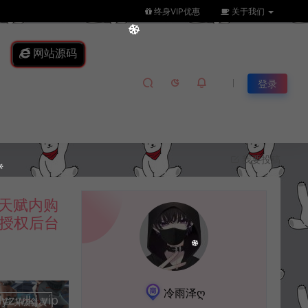
终身VIP优惠
关于我们
网站源码
登录
我要投稿
七天赋内购
K授权后台
冷雨泽ღ
lkj.vip
升级会员