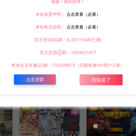
感谢一路的陪伴！
下一篇：
本站免责声明：
点击查看（必看）
】9月最新整理Linux手工服务端+多区跨服+CDK授权后台+全物品ID+安卓苹果双端+详细搭建教程+视频教程
本站售后说明：
点击查看（必看）
官方交流QQ群：620517548(已满)
官方交流④群：1093921977
终身会员专属QQ群：720209672（仅限终身VIP用户入群）
点击进群
我知道了