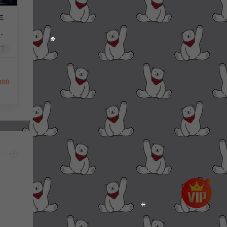
手
金
月
门
工
套
台
000
细
程