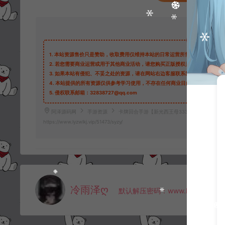
1.
本站资源售价只是赞助，收取费用仅维持本站的日常运营所需。
2.
若您需要商业运营或用于其他商业活动，请您购买正版授权并合法使用。
3.
如果本站有侵犯、不妥之处的资源，请在网站右边客服联系我们。将会第一
4.
本站提供的所有资源仅供参考学习使用，不存在任何商业目的与商业用途，
5.
侵权联系邮箱：32838727@qq.com
阿泽源码网
手游资源
卡牌回合手游【新光西王母3333级七天赋内购版
https://www.lyzwlkj.vip/51473/syzy/
冷雨泽ღ
默认解压密码：www.lyzwlkj.vip