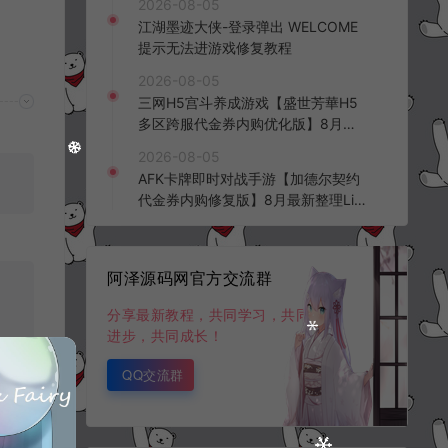
2026-08-05
频教程
江湖墨迹大侠-登录弹出 WELCOME
提示无法进游戏修复教程
2026-08-05
三网H5宫斗养成游戏【盛世芳華H5
多区跨服代金券内购优化版】8月最
新整理Linux手工服务端+CDK授权后
2026-08-05
台+全资源安卓+详细搭建教程+视频
AFK卡牌即时对战手游【加德尔契约
教程
代金券内购修复版】8月最新整理Lin
ux手工服务端+前后端全套源码+CD
K授权后台+安卓苹果双端+详细搭建
教程+视频教程
阿泽源码网官方交流群
分享最新教程，共同学习，共同
进步，共同成长！
QQ交流群