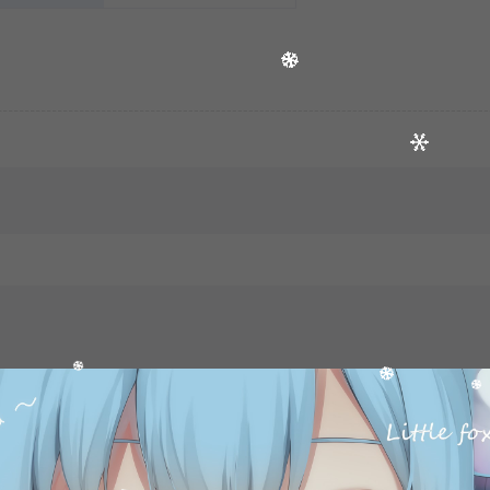
打赏
点赞 (
1
)