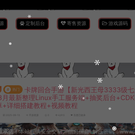
源
定制后台
寄售资源
游戏源码
卡牌回合手游【新光西王母3333级
#
热门
8月最新整理Linux手工服务端+抽奖后台+CD
卓+详细搭建教程+视频教程
2025-09-13
手游资源
0
4,813
百度已收录
重承诺
丨本站提供安全交易、信息保真! 解压密码：www.lyzw