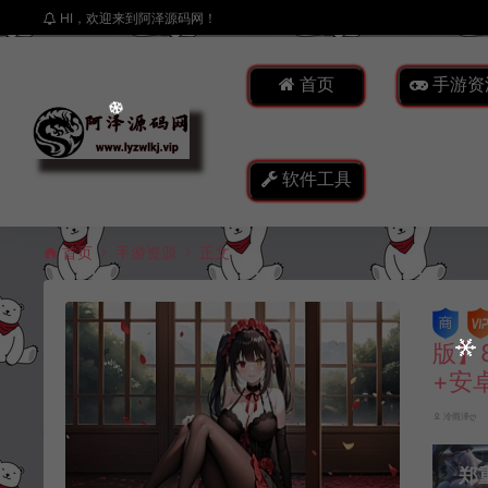
HI，欢迎来到阿泽源码网！
首页
手游资
软件工具
首页
手游资源
正文
版】
+安
冷雨泽ღ
郑