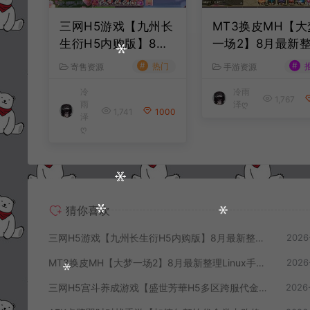
三网H5游戏【九州长
MT3换皮MH【大
生衍H5内购版】8月
一场2】8月最新
最新整理Linux手工
Linux手工服务端
#
#
热门
寄售资源
手游资源
服务端+管理后台+G
码+管理后台+安
冷
冷雨
M授权后台+简易安卓
果双端+详细搭建
1,767
雨
泽ღ
客户端+详细搭建教
程+视频教程
1,741
1000
泽
程+视频教程
ღ
猜你喜欢
三网H5游戏【九州长生衍H5内购版】8月最新整理Linux手工服务端+管理后台+GM授权后台+简易安卓客户端+详细搭建教程+视频教程
2026
MT3换皮MH【大梦一场2】8月最新整理Linux手工服务端+源码+管理后台+安卓苹果双端+详细搭建教程+视频教程
2026
三网H5宫斗养成游戏【盛世芳華H5多区跨服代金券内购优化版】8月最新整理Linux手工服务端+CDK授权后台+全资源安卓+详细搭建教程+视频教程
2026