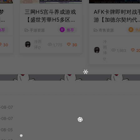
梦
三网H5宫斗养成游戏
AFK卡牌即时对战
整理
【盛世芳華H5多区跨
游【加德尔契约代
+源
服代金券内购优化
券内购修复版】8
#
#
推荐
推荐
热
手游资源
寄售资源
卓苹
版】8月最新整理Lin
最新整理Linux手
冷雨
冷
教
ux手工服务端+CDK
服务端+前后端全
30
1,775
30
泽ღ
雨
授权后台+全资源安
源码+CDK授权后
1,983
2
泽
卓+详细搭建教程+视
+安卓苹果双端+详
ღ
频教程
搭建教程+视频教
-08-07
-08-07
-08-05