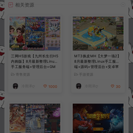
相关资源
三网H5游戏【九州长生衍H5
MT3换皮MH【大梦一场2】
内购版】8月最新整理Linux
8月最新整理Linux手工服务
手工服务端+管理后台+GM
端+源码+管理后台+安卓苹
授权后台+简易安卓客户端
果双端+详细搭建教程+视频
寄售资源
手游资源
+详细搭建教程+视频教程
教程
冷雨泽ღ
冷雨泽ღ
1000
30