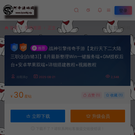
登录
首页
手游资源
正文
我要投稿
战神引擎传奇手游【龙行天下二大陆
#
推荐
三职业[白猪3]】8月最新整理Win一键服务端+GM授权后
台+安卓苹果双端+详细搭建教程+视频教程
冷雨泽ღ
2025-08-21
2,548
30
点赞 (
1
)
收藏 (1)
¥
星钻
立即下载
升级会员
下载不了？请联系网站客服提交链接错误！