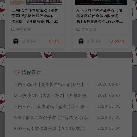
三网H5宫斗养成游戏【盛世
AFK卡牌即时对战手游【加
芳華H5多区跨服代金券内购
德尔契约代金券内购修复
优化版】8月最新整理Linux
版】8月最新整理Linux手工
手工服务端+CDK授权后台
服务端+前后端全套源码+CD
手游资源
寄售资源
+全资源安卓+详细搭建教程
K授权后台+安卓苹果双端
+视频教程
+详细搭建教程+视频教程
冷雨泽ღ
冷雨泽ღ
30
2000
猜你喜欢
三网H5游戏【九州长生衍H5内购版】8月最新整理Linux手工服务端+管理后台+GM授权后台+简易安卓客户端+详细搭建教程+视频教程
2026-08-07
MT3换皮MH【大梦一场2】8月最新整理Linux手工服务端+源码+管理后台+安卓苹果双端+详细搭建教程+视频教程
2026-08-07
三网H5宫斗养成游戏【盛世芳華H5多区跨服代金券内购优化版】8月最新整理Linux手工服务端+CDK授权后台+全资源安卓+详细搭建教程+视频教程
2026-08-05
AFK卡牌即时对战手游【加德尔契约代金券内购修复版】8月最新整理Linux手工服务端+前后端全套源码+CDK授权后台+安卓苹果双端+详细搭建教程+视频教程
2026-08-05
RED三端引擎传奇手游【2003我本沉默三职业】8月最新整理Win一键服务端+PC安卓+详细搭建教程
2026-08-04