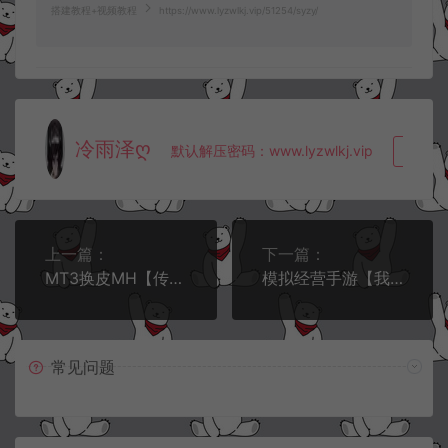
搭建教程+视频教程
https://www.lyzwlkj.vip/51254/syzy/
冷雨泽ღ
默认解压密码：www.lyzwlkj.vip
复制
上一篇：
下一篇：
MT3换皮MH【传奇之战单职业】8月最新整理Linux手工服务端+源码+管理后台+安卓苹果双端+详细搭建教程+视频教程
模拟经营手游【我X大X家修复完整增量版】8月最新整理Linux手工服务端+本地验证+本地热更+CDK授权后台+安卓苹果双端+详细搭建教程+视频教程
常见问题