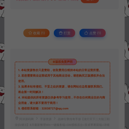
收藏 (1)
打赏
点赞 (
1
)
©版权免责声明
1.
本站资源售价只是赞助，收取费用仅维持本站的日常运营所需。
2.
若您需要商业运营或用于其他商业活动，请您购买正版授权并合法
使用。
3.
如果本站有侵犯、不妥之处的资源，请在网站右边客服联系我们。
将会第一时间解决！
4.
本站提供的所有资源仅供参考学习使用，不存在任何商业目的与商
业用途，请大家不要用于商用！
5.
侵权联系邮箱：32838727@qq.com
阿泽源码网
手游资源
战神引擎传奇手游【龙行天下二大陆三职
业[白猪3]】8月最新整理Win一键服务端+GM授权后台+安卓苹果双端+详细