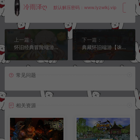
冷雨泽ღ
默认解压密码：www.lyzwlkj.vip
复制
上一篇：
下一篇：
怀旧经典冒险端游【冒险岛186直播修复版】8月最新整理Win一键服务端+PC客户端+详细搭建教程
典藏怀旧端游【诛仙422火舞特色微变版】8月最新整理Linux手工服务端+网页注册+修改工具+GM工具+GM命令+PC客户端+详细搭建教程
常见问题
相关资源