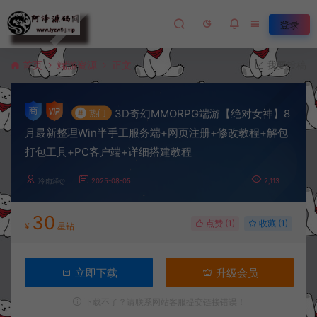
登录
首页
端游资源
正文
我要投稿
3D奇幻MMORPG端游【绝对女神】8
#
热门
月最新整理Win半手工服务端+网页注册+修改教程+解包
打包工具+PC客户端+详细搭建教程
冷雨泽ღ
2025-08-05
2,113
30
点赞 (
1
)
收藏 (1)
¥
星钻
立即下载
升级会员
下载不了？请联系网站客服提交链接错误！