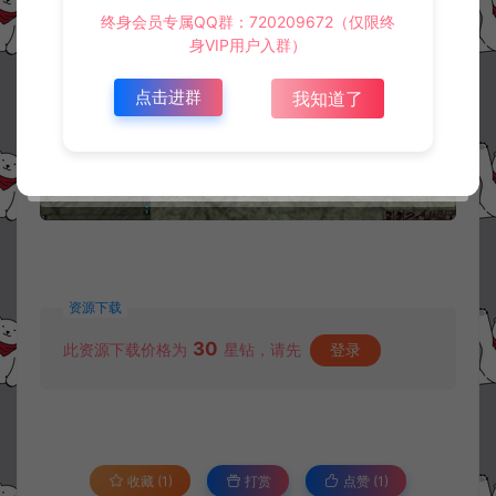
终身会员专属QQ群：720209672（仅限终
身VIP用户入群）
点击进群
我知道了
资源下载
30
此资源下载价格为
星钻，请先
登录
收藏 (1)
打赏
点赞 (
1
)