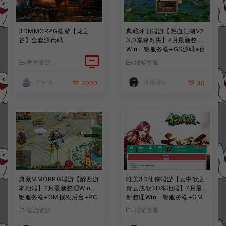
3DMMORPG端游【龙之
典藏怀旧端游【热血江湖V2
谷】全套源代码
3.0巅峰对决】7月最新整理
Win一键服务端+GS源码+百
宝阁+在线GM工具+PC客户
寄售资源
端游资源
端+详细搭建教程
thanh
冷雨泽ღ
3000
30
典藏MMORPG端游【醉西游
唯美3D仙侠端游【云中歌之
本地端】7月最新整理Win一
青云战歌3D本地端】7月最
键服务端+GM授权后台+PC
新整理Win一键服务端+GM
客户端+详细搭建教程
工具+PC客户端+详细搭建教
端游资源
端游资源
程