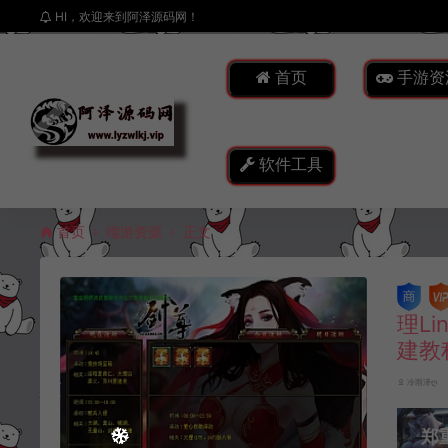
HI，欢迎来到阿泽源码网！
首页
手游资
软件工具
首页
端游资源
正文
理L
建教
冷雨泽ღ
郑