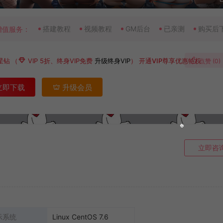
搭建教程
视频教程
GM后台
已亲测
购买后
增值服务：
星钻
（
VIP 5折、终身VIP免费
升级终身VIP
）
开通VIP尊享优惠特权
点赞 (
0
)
立即下载
升级会员
立即咨
示系统
Linux CentOS 7.6