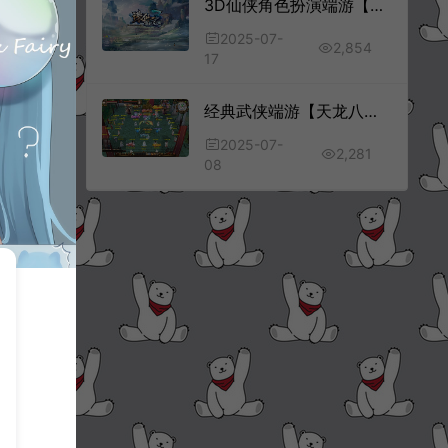
3D仙侠角色扮演端游【诛仙3小凡龙年地宫技改18职业完整版】7月最新整理Linux手工服务端+版本简介+网页注册+GM命令+GM工具+详细搭建教程
2025-07-
2,854
17
经典武侠端游【天龙八部之武意纵横】7月最新整理Linux手工服务端+GM工具+PC客户端+详细搭建教程
2025-07-
2,281
08