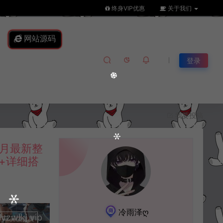
终身VIP优惠
关于我们
网站源码
登录
我要投稿
月最新整
端+详细搭
冷雨泽ღ
lkj.vip
升级会员