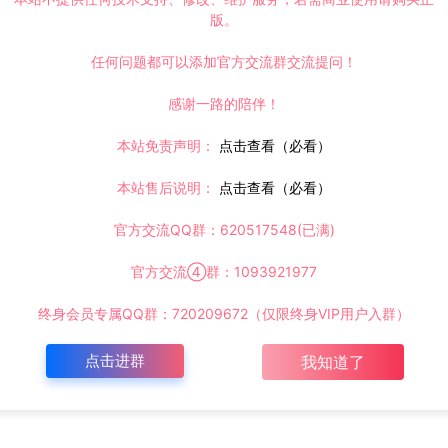
版。
任何问题都可以添加官方交流群交流提问！
感谢一路的陪伴！
本站免责声明：
点击查看（必看）
本站售后说明：
点击查看（必看）
官方交流QQ群：620517548(已满)
官方交流④群：1093921977
终身会员专属QQ群：720209672（仅限终身VIP用户入群）
点击进群
我知道了