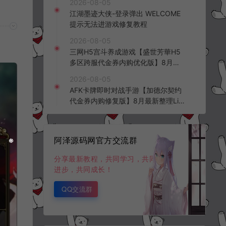
2026-08-05
频教程
江湖墨迹大侠-登录弹出 WELCOME
提示无法进游戏修复教程
2026-08-05
三网H5宫斗养成游戏【盛世芳華H5
多区跨服代金券内购优化版】8月最
新整理Linux手工服务端+CDK授权后
2026-08-05
台+全资源安卓+详细搭建教程+视频
AFK卡牌即时对战手游【加德尔契约
教程
代金券内购修复版】8月最新整理Lin
ux手工服务端+前后端全套源码+CD
K授权后台+安卓苹果双端+详细搭建
教程+视频教程
阿泽源码网官方交流群
分享最新教程，共同学习，共同
进步，共同成长！
QQ交流群