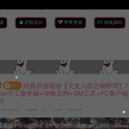
源
定制后台
寄售资源
游戏源码
经典武侠端游【天龙八部之铜锣湾】7
#
热门
inux手工服务端+攻略文档+GM工具+PC客户
程
2025-07-24
端游资源
0
2,055
百度已收录
重承诺
丨本站提供安全交易、信息保真! 解压密码：www.lyzw