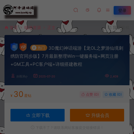
登录
首页
端游资源
正文
我要投稿
3D魔幻神话端游【龙OL之梦游仙境刺
#
热门
绣防官同步版】7月最新整理Win一键服务端+网页注册
+GM工具+PC客户端+详细搭建教程
冷雨泽ღ
2025-07-20
2,409
30
点赞 (
0
)
收藏 (0)
¥
星钻
立即下载
升级会员
下载不了？请联系网站客服提交链接错误！