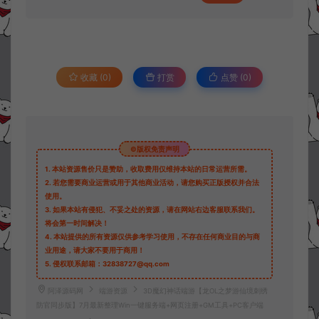
收藏 (0)
打赏
点赞 (
0
)
©版权免责声明
1.
本站资源售价只是赞助，收取费用仅维持本站的日常运营所需。
2.
若您需要商业运营或用于其他商业活动，请您购买正版授权并合法
使用。
3.
如果本站有侵犯、不妥之处的资源，请在网站右边客服联系我们。
将会第一时间解决！
4.
本站提供的所有资源仅供参考学习使用，不存在任何商业目的与商
业用途，请大家不要用于商用！
5.
侵权联系邮箱：32838727@qq.com
阿泽源码网
端游资源
3D魔幻神话端游【龙OL之梦游仙境刺绣
防官同步版】7月最新整理Win一键服务端+网页注册+GM工具+PC客户端