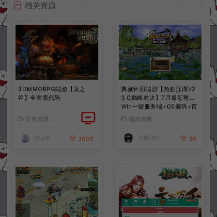
相关资源
3DMMORPG端游【龙之
典藏怀旧端游【热血江湖V2
谷】全套源代码
3.0巅峰对决】7月最新整理
Win一键服务端+GS源码+百
宝阁+在线GM工具+PC客户
寄售资源
端游资源
端+详细搭建教程
thanh
冷雨泽ღ
3000
30