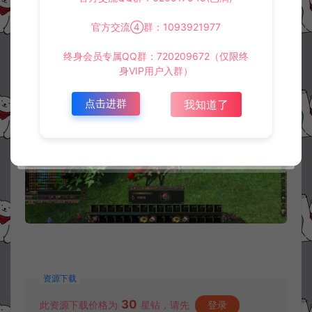
官方交流④群：1093921977
终身会员专属QQ群：720209672（仅限终
身VIP用户入群）
点击进群
我知道了
资源下载
30
此资源下载价格为
星钻，请先
登录