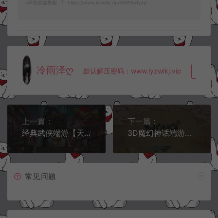
+详细搭建教程
https://www.lyzwlkj.vip/49858/dyzy/
冷雨泽ღ
默认解压密码：www.lyzwlkj.vip
复制
上一篇：
下一篇：
经典武侠端游【天龙八部之怀旧恶人谷魔教入侵武道三】7月最新整理Linux手工服务端+GM工具+PC客户端+详细搭建教程
3D魔幻神话端游【龙OL初始版】7月最新整理Win一键服务端+网页注册+GM工具+PC客户端+详细搭建教程
常见问题