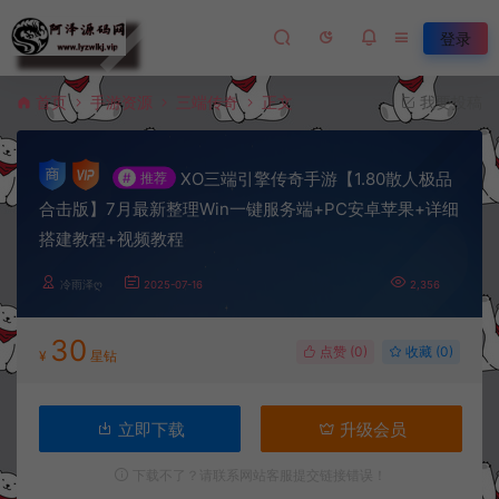
登录
首页
手游资源
三端传奇
正文
我要投稿
XO三端引擎传奇手游【1.80散人极品
#
推荐
合击版】7月最新整理Win一键服务端+PC安卓苹果+详细
搭建教程+视频教程
冷雨泽ღ
2025-07-16
2,356
30
点赞 (
0
)
收藏 (0)
¥
星钻
立即下载
升级会员
下载不了？请联系网站客服提交链接错误！