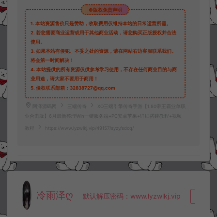
©版权免责声明
1.
本站资源售价只是赞助，收取费用仅维持本站的日常运营所需。
2.
若您需要商业运营或用于其他商业活动，请您购买正版授权并合法
使用。
3.
如果本站有侵犯、不妥之处的资源，请在网站右边客服联系我们。
将会第一时间解决！
4.
本站提供的所有资源仅供参考学习使用，不存在任何商业目的与商
业用途，请大家不要用于商用！
5.
侵权联系邮箱：32838727@qq.com
阿泽源码网
三端传奇
XO三端引擎传奇手游【1.80帝王霸业单职
业合击版】6月最新整理Win一键服务端+PC安卓苹果+详细搭建教程+视频
教程
https://www.lyzwlkj.vip/49157/syzy/sdcq/
冷雨泽ღ
默认解压密码：www.lyzwlkj.vip
复制