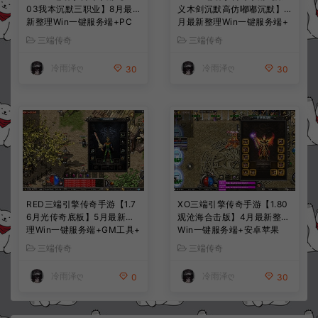
03我本沉默三职业】8月最
义木剑沉默高仿嘟嘟沉默】7
新整理Win一键服务端+PC
月最新整理Win一键服务端+
安卓+详细搭建教程
PC安卓苹果+详细搭建教程
三端传奇
三端传奇
冷雨泽ღ
冷雨泽ღ
30
30
RED三端引擎传奇手游【1.7
XO三端引擎传奇手游【1.80
6月光传奇底板】5月最新整
观沧海合击版】4月最新整理
理Win一键服务端+GM工具+
Win一键服务端+安卓苹果
PC安卓苹果+详细搭建教程
+详细搭建教程
三端传奇
三端传奇
冷雨泽ღ
冷雨泽ღ
0
30