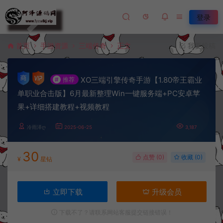
登录
首页
手游资源
三端传奇
正文
我要投稿
XO三端引擎传奇手游【1.80帝王霸业
#
推荐
单职业合击版】6月最新整理Win一键服务端+PC安卓苹
果+详细搭建教程+视频教程
冷雨泽ღ
2025-06-25
3,187
30
点赞 (
0
)
收藏 (0)
¥
星钻
立即下载
升级会员
下载不了？请联系网站客服提交链接错误！