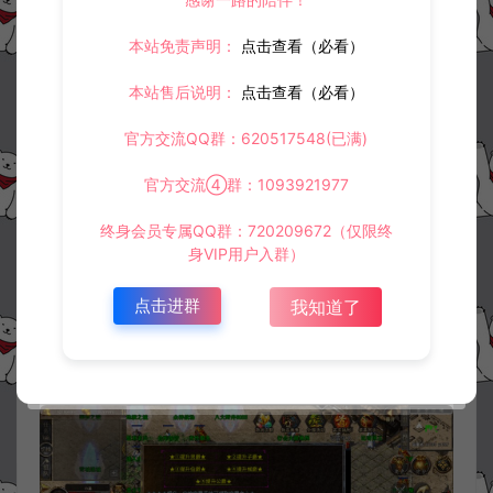
本站免责声明：
点击查看（必看）
本站售后说明：
点击查看（必看）
官方交流QQ群：620517548(已满)
官方交流④群：1093921977
终身会员专属QQ群：720209672（仅限终
身VIP用户入群）
点击进群
我知道了