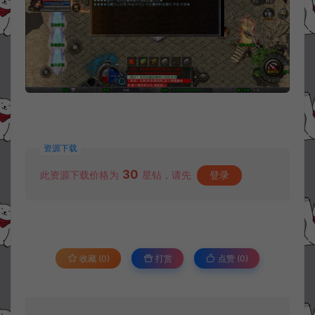
资源下载
30
此资源下载价格为
星钻，请先
登录
收藏 (0)
打赏
点赞 (
0
)