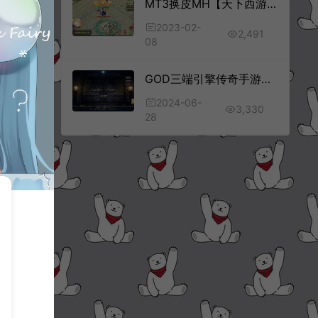
MT3换皮MH【天下西游】2月最新整理Linux手工服务端+配套源码+管理后台+GM后台+福利后台+安卓苹果双端+详细搭建教程
2023-02-
2,491
08
GOD三端引擎传奇手游【雾都传奇三职业】6月最新整理Win一键服务端+安卓PC+详细搭建教程
2024-06-
3,330
28