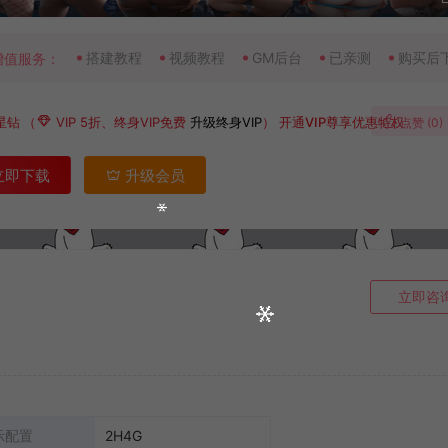
搭建教程
视频教程
GM后台
已亲测
购买后
增值服务：
星钻
（
VIP 5折、终身VIP免费
升级终身VIP
）
开通VIP尊享优惠特权
点赞 (
0
)
立即下载
升级会员
立即咨
示配置
2H4G