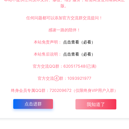
版。
任何问题都可以添加官方交流群交流提问！
感谢一路的陪伴！
本站免责声明：
点击查看（必看）
本站售后说明：
点击查看（必看）
官方交流QQ群：620517548(已满)
官方交流④群：1093921977
终身会员专属QQ群：720209672（仅限终身VIP用户入群）
点击进群
我知道了