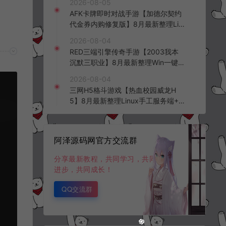
2026-08-05
台+全资源安卓+详细搭建教程+视频
AFK卡牌即时对战手游【加德尔契约
教程
代金券内购修复版】8月最新整理Lin
ux手工服务端+前后端全套源码+CD
2026-08-04
K授权后台+安卓苹果双端+详细搭建
RED三端引擎传奇手游【2003我本
教程+视频教程
沉默三职业】8月最新整理Win一键
服务端+PC安卓+详细搭建教程
2026-08-04
三网H5格斗游戏【热血校园威龙H
5】8月最新整理Linux手工服务端+W
in一键服务端+解压即玩+简易安卓客
户端+详细搭建教程
阿泽源码网官方交流群
分享最新教程，共同学习，共同
进步，共同成长！
QQ交流群