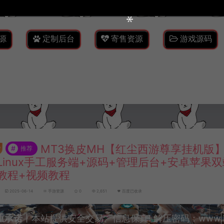
源
定制后台
寄售资源
游戏源码
MT3换皮MH【红尘西游尊享挂机版
#
推荐
Linux手工服务端+源码+管理后台+安卓苹果
教程+视频教程
2025-06-14
手游资源
0
2,651
百度已收录
重承诺
丨本站提供安全交易、信息保真! 解压密码：www.lyzw