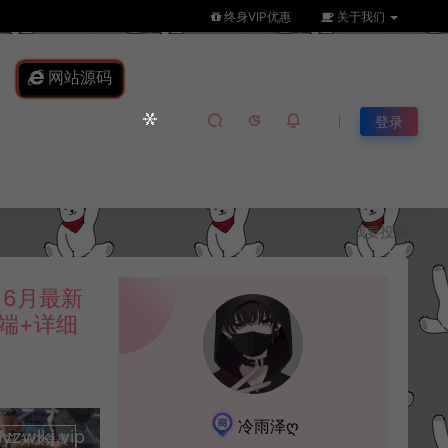
终身VIP优惠
关于我们
网站源码
登录
我要投稿
】6月最新
双端+详细
冷雨泽ღ
lkj.vip
升级会员