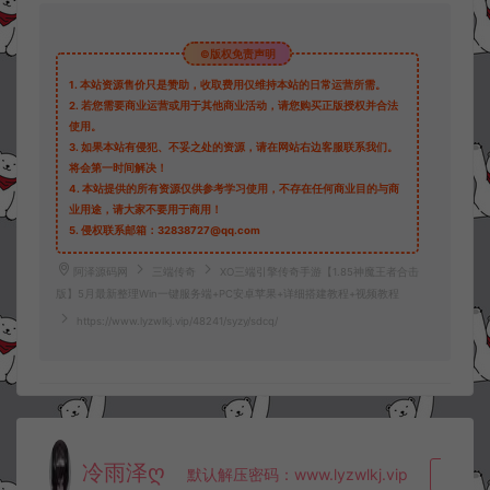
©版权免责声明
1.
本站资源售价只是赞助，收取费用仅维持本站的日常运营所需。
2.
若您需要商业运营或用于其他商业活动，请您购买正版授权并合法
使用。
3.
如果本站有侵犯、不妥之处的资源，请在网站右边客服联系我们。
将会第一时间解决！
4.
本站提供的所有资源仅供参考学习使用，不存在任何商业目的与商
业用途，请大家不要用于商用！
5.
侵权联系邮箱：32838727@qq.com
阿泽源码网
三端传奇
XO三端引擎传奇手游【1.85神魔王者合击
版】5月最新整理Win一键服务端+PC安卓苹果+详细搭建教程+视频教程
https://www.lyzwlkj.vip/48241/syzy/sdcq/
冷雨泽ღ
默认解压密码：www.lyzwlkj.vip
复制