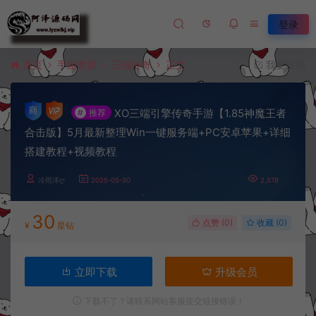
登录
首页
手游资源
三端传奇
正文
我要投稿
XO三端引擎传奇手游【1.85神魔王者
#
推荐
合击版】5月最新整理Win一键服务端+PC安卓苹果+详细
搭建教程+视频教程
冷雨泽ღ
2025-05-30
2,578
30
点赞 (
0
)
收藏 (0)
¥
星钻
立即下载
升级会员
下载不了？请联系网站客服提交链接错误！