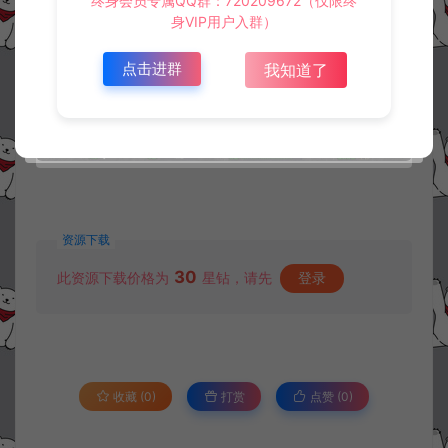
终身会员专属QQ群：720209672（仅限终
身VIP用户入群）
点击进群
我知道了
资源下载
30
此资源下载价格为
星钻，请先
登录
收藏 (0)
打赏
点赞 (
0
)