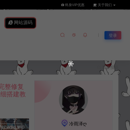
终身VIP优惠
关于我们
网站源码
登录
我要投稿
完整修复
详细搭建教
冷雨泽ღ
lkj.vip
升级会员