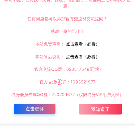
版。
任何问题都可以添加官方交流群交流提问！
感谢一路的陪伴！
本站免责声明：
点击查看（必看）
本站售后说明：
点击查看（必看）
官方交流QQ群：620517548(已满)
官方交流④群：1093921977
终身会员专属QQ群：720209672（仅限终身VIP用户入群）
点击进群
我知道了