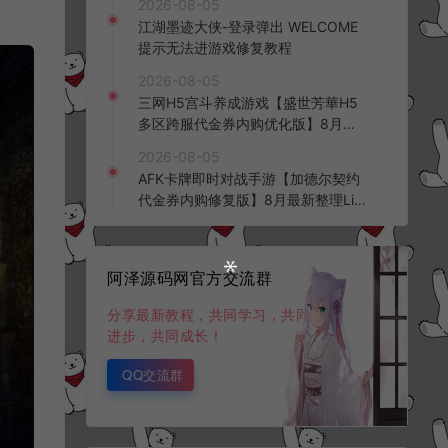
2026-08-05
频教程
江湖墨迹大侠-登录弹出 WELCOME
提示无法进游戏修复教程
2026-08-05
三网H5宫斗养成游戏【盛世芳華H5
多区跨服代金券内购优化版】8月最
新整理Linux手工服务端+CDK授权后
2026-08-05
台+全资源安卓+详细搭建教程+视频
AFK卡牌即时对战手游【加德尔契约
教程
代金券内购修复版】8月最新整理Lin
ux手工服务端+前后端全套源码+CD
K授权后台+安卓苹果双端+详细搭建
教程+视频教程
阿泽源码网官方交流群
分享最新教程，共同学习，共同
进步，共同成长！
QQ交流群