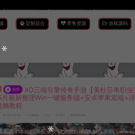
源
定制后台
寄售资源
游戏源码
XO三端引擎传奇手游【美杜莎单职业
#
推荐
5月最新整理Win一键服务端+安卓苹果双端+
视频教程
2025-05-25
三端传奇
2
3,915
百度已收录
重承诺
丨本站提供安全交易、信息保真! 解压密码：www.lyzw