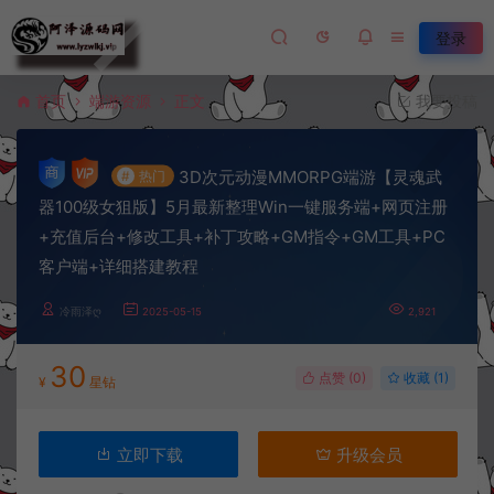
登录
首页
端游资源
正文
我要投稿
3D次元动漫MMORPG端游【灵魂武
#
热门
器100级女狙版】5月最新整理Win一键服务端+网页注册
+充值后台+修改工具+补丁攻略+GM指令+GM工具+PC
客户端+详细搭建教程
冷雨泽ღ
2025-05-15
2,921
30
点赞 (
0
)
收藏 (1)
¥
星钻
立即下载
升级会员