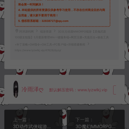
将会第一时间解决！
4.
本站提供的所有资源仅供参考学习使用，不存在任何商业目的与商
业用途，请大家不要用于商用！
5.
侵权联系邮箱：32838727@qq.com
阿泽源码网
端游资源
3D次元动漫MMORPG端游【灵魂武器
100级女狙版】5月最新整理Win一键服务端+网页注册+充值后台+修改工具
+补丁攻略+GM指令+GM工具+PC客户端+详细搭建教程
https://www.lyzwlkj.vip/47626/dyzy/
冷雨泽ღ
默认解压密码：www.lyzwlkj.vip
复制
上一篇：
下一篇：
3D动作武侠端游【笑傲江湖OL130十职业防官版】5月最新整理Linux手工服务端+网页注册+GM命令+GM工具+PC客户端+详细搭建教程
3D魔幻MMORPG端游【灵魂回响6职业魔改修复无CD版】5月最新整理Win半手工服务端+网页注册+GM指令+GM工具+PC客户端+详细搭建教程