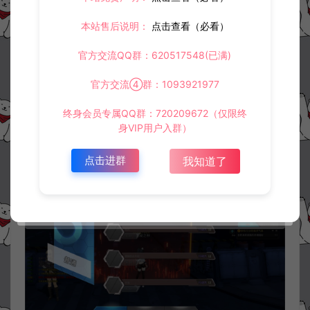
本站售后说明：
点击查看（必看）
官方交流QQ群：620517548(已满)
官方交流④群：1093921977
终身会员专属QQ群：720209672（仅限终
身VIP用户入群）
点击进群
我知道了