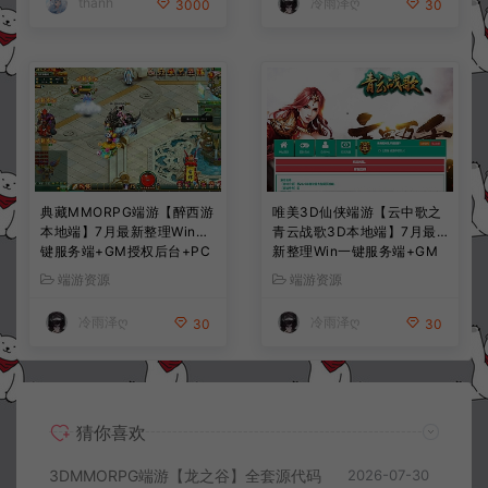
thanh
冷雨泽ღ
3000
30
典藏MMORPG端游【醉西游
唯美3D仙侠端游【云中歌之
本地端】7月最新整理Win一
青云战歌3D本地端】7月最
键服务端+GM授权后台+PC
新整理Win一键服务端+GM
客户端+详细搭建教程
工具+PC客户端+详细搭建教
端游资源
端游资源
程
冷雨泽ღ
冷雨泽ღ
30
30
猜你喜欢
3DMMORPG端游【龙之谷】全套源代码
2026-07-30