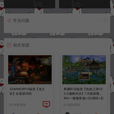
常见问题
相关资源
3DMMORPG端游【龙之
典藏怀旧端游【热血江湖V2
谷】全套源代码
3.0巅峰对决】7月最新整理
Win一键服务端+GS源码+百
宝阁+在线GM工具+PC客户
寄售资源
端游资源
端+详细搭建教程