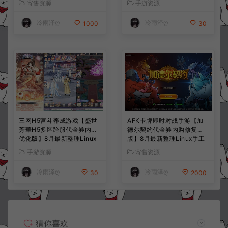
寄售资源
手游资源
+详细搭建教程+视频教程
教程
冷雨泽ღ
冷雨泽ღ
1000
30
三网H5宫斗养成游戏【盛世
AFK卡牌即时对战手游【加
芳華H5多区跨服代金券内购
德尔契约代金券内购修复
优化版】8月最新整理Linux
版】8月最新整理Linux手工
手工服务端+CDK授权后台
服务端+前后端全套源码+CD
手游资源
寄售资源
+全资源安卓+详细搭建教程
K授权后台+安卓苹果双端
+视频教程
+详细搭建教程+视频教程
冷雨泽ღ
冷雨泽ღ
30
2000
猜你喜欢