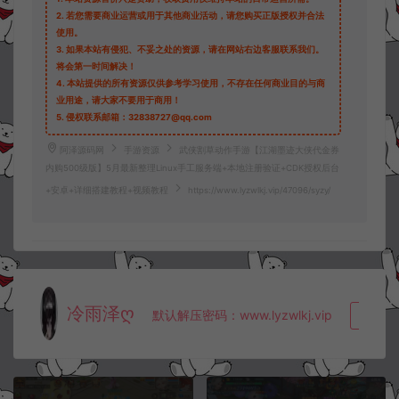
2.
若您需要商业运营或用于其他商业活动，请您购买正版授权并合法
使用。
3.
如果本站有侵犯、不妥之处的资源，请在网站右边客服联系我们。
将会第一时间解决！
4.
本站提供的所有资源仅供参考学习使用，不存在任何商业目的与商
业用途，请大家不要用于商用！
5.
侵权联系邮箱：32838727@qq.com
阿泽源码网
手游资源
武侠割草动作手游【江湖墨迹大侠代金券
内购500级版】5月最新整理Linux手工服务端+本地注册验证+CDK授权后台
+安卓+详细搭建教程+视频教程
https://www.lyzwlkj.vip/47096/syzy/
冷雨泽ღ
默认解压密码：www.lyzwlkj.vip
复制