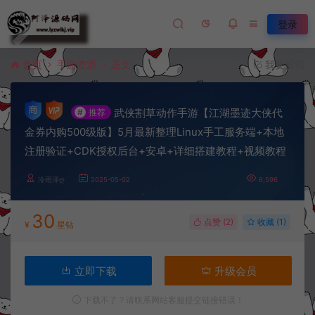
登录
首页
手游资源
正文
我要投稿
武侠割草动作手游【江湖墨迹大侠代
#
推荐
金券内购500级版】5月最新整理Linux手工服务端+本地
注册验证+CDK授权后台+安卓+详细搭建教程+视频教程
冷雨泽ღ
2025-05-02
6,596
30
点赞 (
2
)
收藏 (1)
¥
星钻
立即下载
升级会员
下载不了？请联系网站客服提交链接错误！