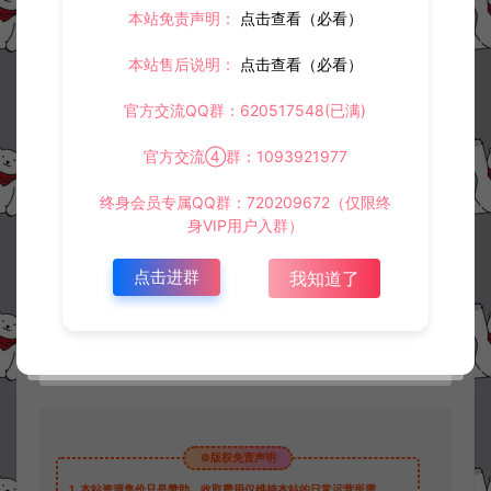
本站免责声明：
点击查看（必看）
本站售后说明：
点击查看（必看）
官方交流QQ群：620517548(已满)
官方交流④群：1093921977
资源下载
终身会员专属QQ群：720209672（仅限终
30
此资源下载价格为
星钻，请先
登录
身VIP用户入群）
点击进群
我知道了
收藏 (1)
打赏
点赞 (
2
)
©版权免责声明
1.
本站资源售价只是赞助，收取费用仅维持本站的日常运营所需。