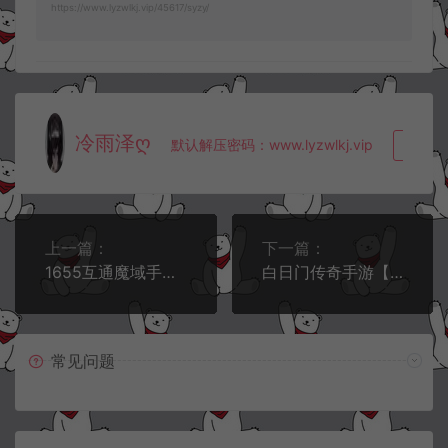
https://www.lyzwlkj.vip/45617/syzy/
冷雨泽ღ
默认解压密码：www.lyzwlkj.vip
复制
上一篇：
下一篇：
1655互通魔域手游【蔚来圣装魔域[神85]】4月最新整理Win半手工服务端+GM工具+PC安卓+详细搭建教程+视频教程
白日门传奇手游【荣耀冰雪多区跨服完整版】4月最新整理Win一键服务端+全套客户端源码+服务端源码+管理后台+GM授权后台+安卓苹果双端+详细搭建教程+视频教程
常见问题