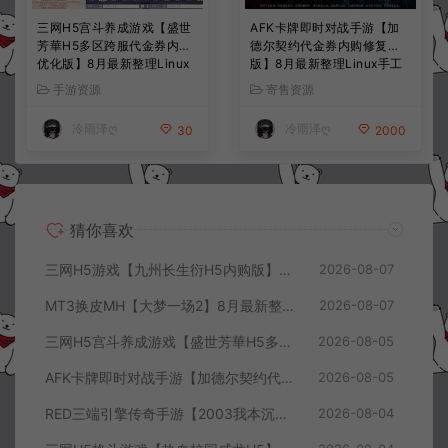
三网H5宫斗养成游戏【盛世
AFK卡牌即时对战手游【加
芳華H5多区跨服代金券内购
德尔契约代金券内购修复
优化版】8月最新整理Linux
版】8月最新整理Linux手工
手工服务端+CDK授权后台
服务端+前后端全套源码+CD
手游资源
寄售资源
+全资源安卓+详细搭建教程
K授权后台+安卓苹果双端
+视频教程
+详细搭建教程+视频教程
冷雨泽ღ
冷雨泽ღ
30
2000
猜你喜欢
三网H5游戏【九州长生衍H5内购版】8月最新整理Linux手工服务端+管理后台+GM授权后台+简易安卓客户端+详细搭建教程+视频教程
2026-08-07
MT3换皮MH【大梦一场2】8月最新整理Linux手工服务端+源码+管理后台+安卓苹果双端+详细搭建教程+视频教程
2026-08-07
三网H5宫斗养成游戏【盛世芳華H5多区跨服代金券内购优化版】8月最新整理Linux手工服务端+CDK授权后台+全资源安卓+详细搭建教程+视频教程
2026-08-05
AFK卡牌即时对战手游【加德尔契约代金券内购修复版】8月最新整理Linux手工服务端+前后端全套源码+CDK授权后台+安卓苹果双端+详细搭建教程+视频教程
2026-08-05
RED三端引擎传奇手游【2003我本沉默三职业】8月最新整理Win一键服务端+PC安卓+详细搭建教程
2026-08-04