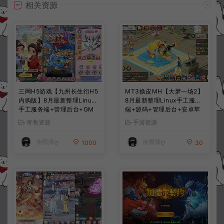
相关资源
三网H5游戏【九州长生衍H5
MT3换皮MH【大梦一场2】
内购版】8月最新整理Linux
8月最新整理Linux手工服务
手工服务端+管理后台+GM
端+源码+管理后台+安卓苹
授权后台+简易安卓客户端
果双端+详细搭建教程+视频
寄售资源
手游资源
+详细搭建教程+视频教程
教程
冷雨泽ღ
冷雨泽ღ
1000
30