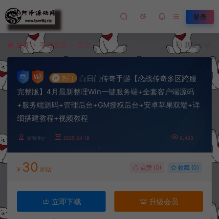
登录
首页
手游资源
正文
我要投稿
白日门传奇手游【恋战传奇多区跨服
#
热门
完整版】4月最新整理Win一键服务端+全套客户端源码
+服务端源码+管理后台+GM授权后台+安卓苹果双端+详
细搭建教程+视频教程
冷雨泽ღ
2025-04-18
8,483
30
点赞 (
0
)
收藏 (0)
¥
星钻
立即下载
升级会员