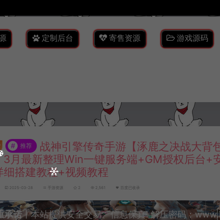
源
定制后台
寄售资源
游戏源码
战神引擎传奇手游【涿鹿之决战大背包
#
推荐
1]】3月最新整理Win一键服务端+GM授权后台
详细搭建教程+视频教程
2025-03-28
手游资源
2
2,561
百度已收录
重承诺
丨本站提供安全交易、信息保真! 解压密码：www.lyzw