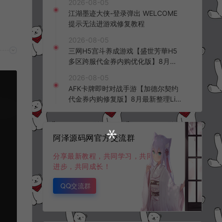
2026-08-05
频教程
江湖墨迹大侠-登录弹出 WELCOME
提示无法进游戏修复教程
2026-08-05
三网H5宫斗养成游戏【盛世芳華H5
多区跨服代金券内购优化版】8月最
新整理Linux手工服务端+CDK授权后
2026-08-05
台+全资源安卓+详细搭建教程+视频
AFK卡牌即时对战手游【加德尔契约
教程
代金券内购修复版】8月最新整理Lin
ux手工服务端+前后端全套源码+CD
K授权后台+安卓苹果双端+详细搭建
教程+视频教程
阿泽源码网官方交流群
分享最新教程，共同学习，共同
进步，共同成长！
QQ交流群