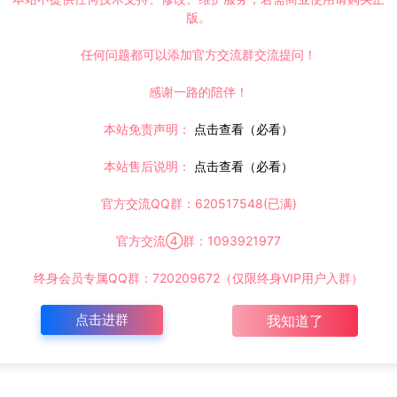
版。
任何问题都可以添加官方交流群交流提问！
感谢一路的陪伴！
本站免责声明：
点击查看（必看）
本站售后说明：
点击查看（必看）
官方交流QQ群：620517548(已满)
官方交流④群：1093921977
终身会员专属QQ群：720209672（仅限终身VIP用户入群）
点击进群
我知道了