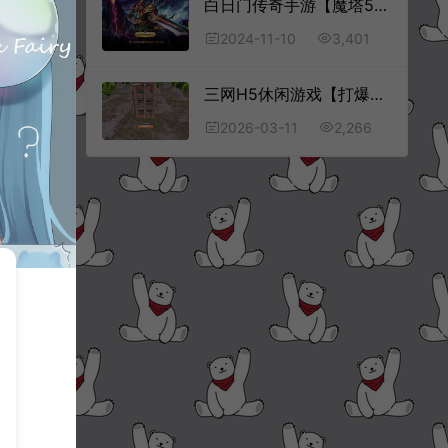
白日门传奇手游【魔塔5无限刀多区跨服内购版】11月最新整理Win一键服务端+管理后台+GM授权后台+安卓+详细搭建教程+视频教程
3,401
2024-11-10
三网H5休闲游戏【打爆你丫H5】3月最新整理Linux手工服务端+Win一键服务端+解压即玩+简易安卓客户端+详细搭建教程
2,266
2026-03-11