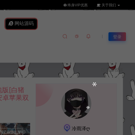
终身VIP优惠
关于我们
网站源码
登录
我要投稿
版[白猪
+安卓苹果双
冷雨泽ღ
lkj.vip
升级会员