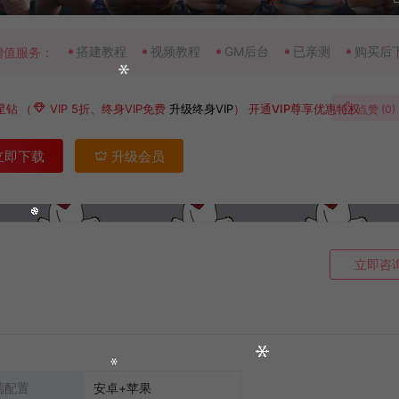
搭建教程
视频教程
GM后台
已亲测
购买后
增值服务：
星钻
（
VIP 5折、终身VIP免费
升级终身VIP
）
开通VIP尊享优惠特权
点赞 (
0
)
立即下载
升级会员
立即咨
端配置
安卓+苹果