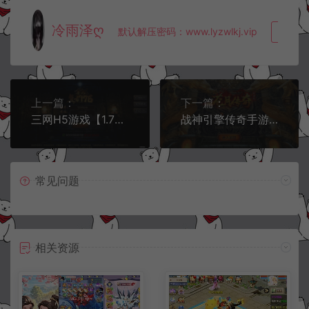
冷雨泽ღ
默认解压密码：www.lyzwlkj.vip
复制
上一篇：
下一篇：
三网H5游戏【1.76青山复古三职业H5】2月最新整理Win一键服务端+前后端全套源码+假人陪玩+管理后台+详细搭建教程
战神引擎传奇手游【1.80苍月传奇四大陆三职业[白猪3]】2月最新整理Win一键服务端+GM授权后台+安卓+详细搭建教程+视频教程
常见问题
相关资源