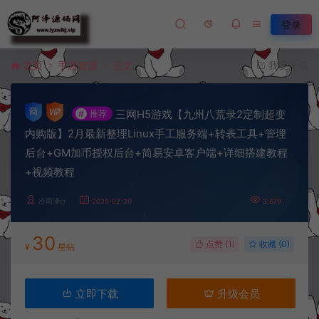
登录
首页
手游资源
正文
我要投稿
三网H5游戏【九州八荒录2定制超变
#
推荐
内购版】2月最新整理Linux手工服务端+转表工具+管理
后台+GM加币授权后台+简易安卓客户端+详细搭建教程
+视频教程
冷雨泽ღ
2025-02-20
3,679
30
点赞 (
1
)
收藏 (0)
¥
星钻
立即下载
升级会员