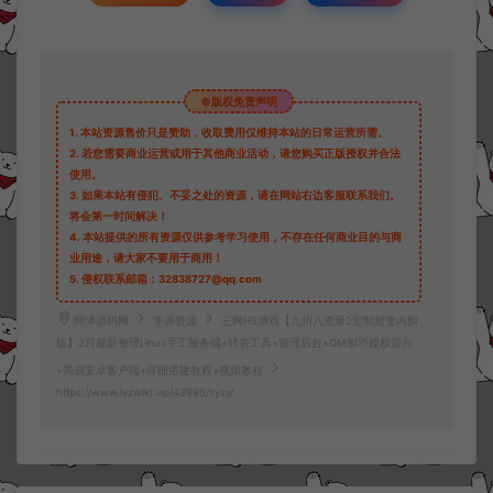
©版权免责声明
1.
本站资源售价只是赞助，收取费用仅维持本站的日常运营所需。
2.
若您需要商业运营或用于其他商业活动，请您购买正版授权并合法
使用。
3.
如果本站有侵犯、不妥之处的资源，请在网站右边客服联系我们。
将会第一时间解决！
4.
本站提供的所有资源仅供参考学习使用，不存在任何商业目的与商
业用途，请大家不要用于商用！
5.
侵权联系邮箱：32838727@qq.com
阿泽源码网
手游资源
三网H5游戏【九州八荒录2定制超变内购
版】2月最新整理Linux手工服务端+转表工具+管理后台+GM加币授权后台
+简易安卓客户端+详细搭建教程+视频教程
https://www.lyzwlkj.vip/43995/syzy/