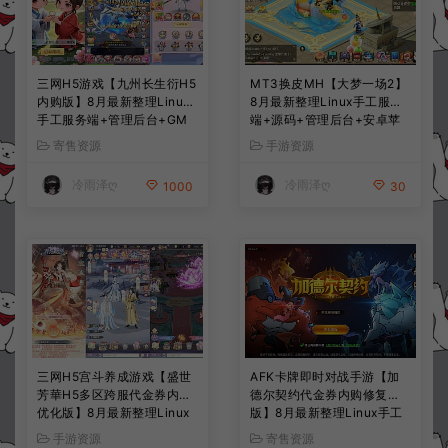
三网H5游戏【九州长生衍H5
MT3换皮MH【大梦一场2】
内购版】8月最新整理Linux
8月最新整理Linux手工服务
手工服务端+管理后台+GM
端+源码+管理后台+安卓苹
授权后台+简易安卓客户端
果双端+详细搭建教程+视频
寄售资源
手游资源
+详细搭建教程+视频教程
教程
冷雨泽ღ
冷雨泽ღ
1000
30
三网H5宫斗养成游戏【盛世
AFK卡牌即时对战手游【加
芳華H5多区跨服代金券内购
德尔契约代金券内购修复
优化版】8月最新整理Linux
版】8月最新整理Linux手工
手工服务端+CDK授权后台
服务端+前后端全套源码+CD
手游资源
寄售资源