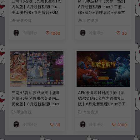
三网H5游戏【九州长生衍H5
MT3换皮MH【大梦一场2】
内购版】8月最新整理Linux
8月最新整理Linux手工服务
手工服务端+管理后台+GM
端+源码+管理后台+安卓苹
授权后台+简易安卓客户端
果双端+详细搭建教程+视频
寄售资源
手游资源
+详细搭建教程+视频教程
教程
冷雨泽ღ
冷雨泽ღ
1000
30
三网H5宫斗养成游戏【盛世
AFK卡牌即时对战手游【加
芳華H5多区跨服代金券内购
德尔契约代金券内购修复
优化版】8月最新整理Linux
版】8月最新整理Linux手工
手工服务端+CDK授权后台
服务端+前后端全套源码+CD
手游资源
寄售资源
+全资源安卓+详细搭建教程
K授权后台+安卓苹果双端
+视频教程
+详细搭建教程+视频教程
冷雨泽ღ
冷雨泽ღ
30
2000