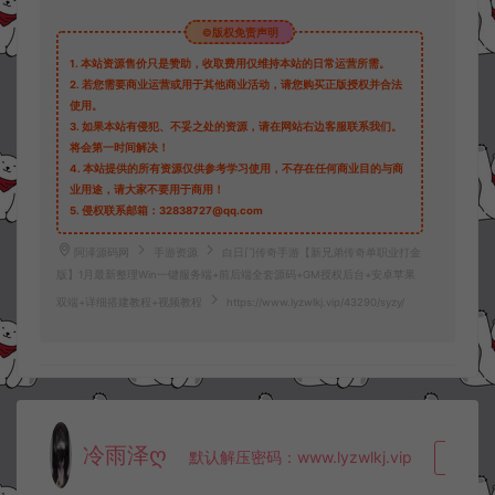
©版权免责声明
1.
本站资源售价只是赞助，收取费用仅维持本站的日常运营所需。
2.
若您需要商业运营或用于其他商业活动，请您购买正版授权并合法
使用。
3.
如果本站有侵犯、不妥之处的资源，请在网站右边客服联系我们。
将会第一时间解决！
4.
本站提供的所有资源仅供参考学习使用，不存在任何商业目的与商
业用途，请大家不要用于商用！
5.
侵权联系邮箱：32838727@qq.com
阿泽源码网
手游资源
白日门传奇手游【新兄弟传奇单职业打金
版】1月最新整理Win一键服务端+前后端全套源码+GM授权后台+安卓苹果
双端+详细搭建教程+视频教程
https://www.lyzwlkj.vip/43290/syzy/
冷雨泽ღ
默认解压密码：www.lyzwlkj.vip
复制