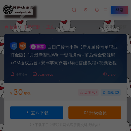
登录
首页
手游资源
正文
我要投稿
白日门传奇手游【新兄弟传奇单职业
#
推荐
打金版】1月最新整理Win一键服务端+前后端全套源码
+GM授权后台+安卓苹果双端+详细搭建教程+视频教程
冷雨泽ღ
2025-01-23
2,870
30
点赞 (
0
)
收藏 (2)
¥
星钻
立即下载
升级会员
下载不了？请联系网站客服提交链接错误！