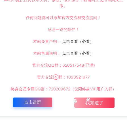
版。
任何问题都可以添加官方交流群交流提问！
感谢一路的陪伴！
本站免责声明：
点击查看（必看）
本站售后说明：
点击查看（必看）
官方交流QQ群：620517548(已满)
官方交流④群：1093921977
终身会员专属QQ群：720209672（仅限终身VIP用户入群）
点击进群
我知道了