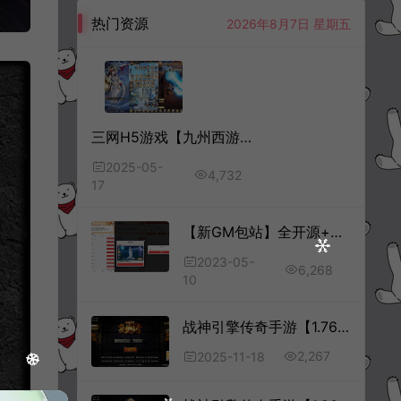
热门资源
2026年8月7日 星期五
三网H5游戏【九州西游录H5内购完整版】5月最新整理Linux手工服务端+GM授权后台+简易安卓客户端+详细搭建教程+视频教程
2025-05-
4,732
17
【新GM包站】全开源+配套支付+可对接GM后台+管理后台+代理后台+详细搭建教程
2023-05-
6,268
10
战神引擎传奇手游【1.76龍年烈战三职业[摸摸登陆器]】11月最新整理Win一键服务端+GM充值后台+安卓苹果双端+详细搭建教程+视频教程
2,267
2025-11-18