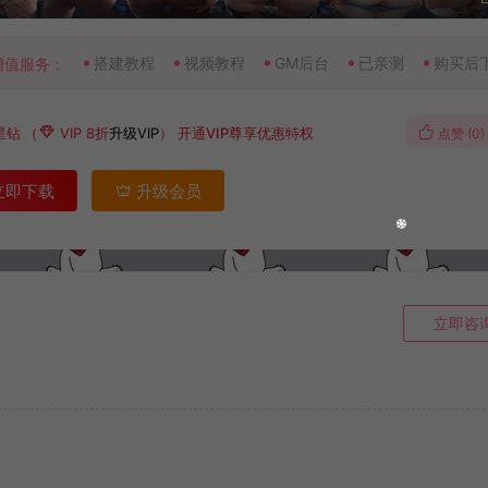
搭建教程
视频教程
GM后台
已亲测
购买后
增值服务：
星钻
（
VIP 8折
升级VIP
）
开通VIP尊享优惠特权
点赞 (
0
)
立即下载
升级会员
立即咨