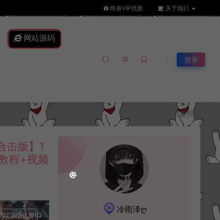
终身VIP优惠
关于我们
网站源码
登录
我要投稿
合击版】1
教程+视频
冷雨泽ღ
lkj.vip
升级会员