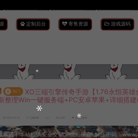
源
定制后台
寄售资源
游戏源码
XO三端引擎传奇手游【1.76永恒英雄
#
热门
新整理Win一键服务端+PC安卓苹果+详细搭建
2025-01-21
三端传奇
1
2,437
百度已收录
重承诺
丨本站提供安全交易、信息保真! 解压密码：www.lyzw