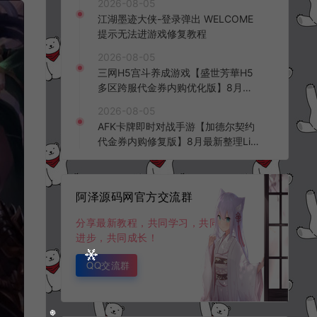
2026-08-05
频教程
江湖墨迹大侠-登录弹出 WELCOME
提示无法进游戏修复教程
2026-08-05
三网H5宫斗养成游戏【盛世芳華H5
多区跨服代金券内购优化版】8月最
新整理Linux手工服务端+CDK授权后
2026-08-05
台+全资源安卓+详细搭建教程+视频
AFK卡牌即时对战手游【加德尔契约
教程
代金券内购修复版】8月最新整理Lin
ux手工服务端+前后端全套源码+CD
K授权后台+安卓苹果双端+详细搭建
教程+视频教程
阿泽源码网官方交流群
分享最新教程，共同学习，共同
进步，共同成长！
QQ交流群