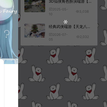
3D仙侠角色扮演端游【诛仙3新河阳白万龙18职业仿官版】5月最新整理Linux手工服务端+网页注册+GM命令+GM工具+详细搭建教程
2025-05-
3,038
10
经典武侠端游【天龙八部之神王轮回】7月最新整理Linux手工服务端+GM工具+PC客户端+详细搭建教程
2026-07-
2,032
05