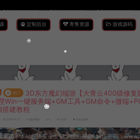
源
定制后台
寄售资源
游戏源码
3D东方魔幻端游【大青云400级修复
#
热门
理Win一键服务端+GM工具+GM命令+微端+P
细搭建教程
2025-01-11
端游资源
0
2,847
百度已收录
重承诺
丨本站提供安全交易、信息保真! 解压密码：www.lyzw