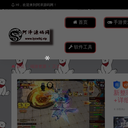
HI，欢迎来到阿泽源码网！
首页
手游资
软件工具
首页
端游资源
正文
新整
+详
冷雨泽ღ
郑