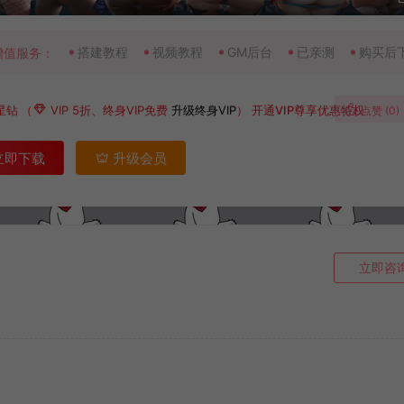
搭建教程
视频教程
GM后台
已亲测
购买后
增值服务：
星钻
（
VIP 5折、终身VIP免费
升级终身VIP
）
开通VIP尊享优惠特权
点赞 (
0
)
立即下载
升级会员
立即咨