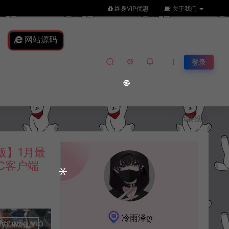
终身VIP优惠
关于我们
网站源码
登录
我要投稿
版】1月最
C客户端
冷雨泽ღ
lkj.vip
升级会员