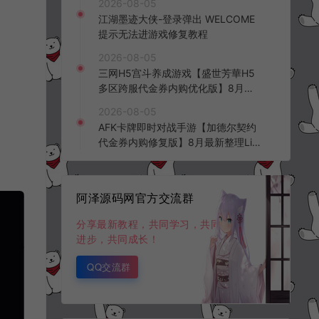
2026-08-05
频教程
江湖墨迹大侠-登录弹出 WELCOME
提示无法进游戏修复教程
2026-08-05
三网H5宫斗养成游戏【盛世芳華H5
多区跨服代金券内购优化版】8月最
新整理Linux手工服务端+CDK授权后
2026-08-05
台+全资源安卓+详细搭建教程+视频
AFK卡牌即时对战手游【加德尔契约
教程
代金券内购修复版】8月最新整理Lin
ux手工服务端+前后端全套源码+CD
K授权后台+安卓苹果双端+详细搭建
教程+视频教程
阿泽源码网官方交流群
分享最新教程，共同学习，共同
进步，共同成长！
QQ交流群