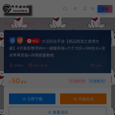
登录
首页
手游资源
正文
我要投稿
大话回合手游【精品西游之虎虎生
#
精品
威】4月最新整理Win一键服务端+六个大区+GM后台+安
卓苹果双端+详细搭建教程
冷雨泽ღ
2022-04-19
2,081
50
点赞 (
0
)
收藏 (0)
¥
星钻
立即下载
升级会员
查看演示