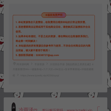
©版权免责声明
1.
本站资源售价只是赞助，收取费用仅维持本站的日常运营所需。
2.
若您需要商业运营或用于其他商业活动，请您购买正版授权并合法
使用。
3.
如果本站有侵犯、不妥之处的资源，请在网站右边客服联系我们。
将会第一时间解决！
4.
本站提供的所有资源仅供参考学习使用，不存在任何商业目的与商
业用途，请大家不要用于商用！
5.
侵权联系邮箱：32838727@qq.com
阿泽源码网
手游资源
大话回合手游【精品西游之虎虎生威】4
月最新整理Win一键服务端+六个大区+GM后台+安卓苹果双端+详细搭建教
程
https://www.lyzwlkj.vip/4258/syzy/
冷雨泽ღ
默认解压密码：www.lyzwlkj.vip
复制