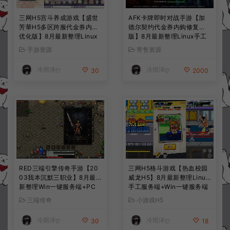
三网H5宫斗养成游戏【盛世
AFK卡牌即时对战手游【加
芳華H5多区跨服代金券内购
德尔契约代金券内购修复
优化版】8月最新整理Linux
版】8月最新整理Linux手工
手工服务端+CDK授权后台
服务端+前后端全套源码+CD
手游资源
寄售资源
+全资源安卓+详细搭建教程
K授权后台+安卓苹果双端
+视频教程
+详细搭建教程+视频教程
冷雨泽ღ
冷雨泽ღ
30
2000
RED三端引擎传奇手游【20
三网H5格斗游戏【热血校园
03我本沉默三职业】8月最
威龙H5】8月最新整理Linux
新整理Win一键服务端+PC
手工服务端+Win一键服务端
安卓+详细搭建教程
+解压即玩+简易安卓客户端
三端传奇
小游戏H5
+详细搭建教程
冷雨泽ღ
冷雨泽ღ
30
18