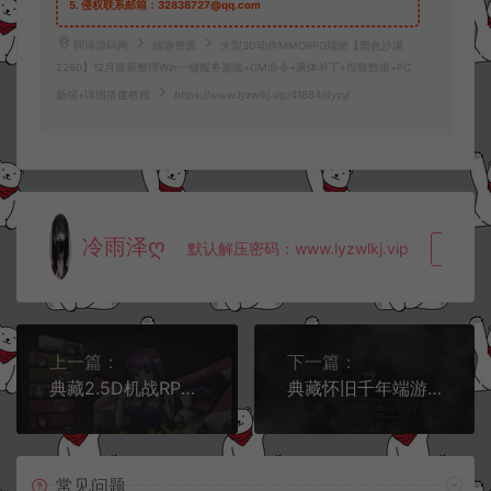
5.
侵权联系邮箱：32838727@qq.com
阿泽源码网
端游资源
大型3D动作MMORPG端游【黑色沙漠
2260】12月最新整理Win一键服务器端+GM命令+果体补丁+捏脸数据+PC
新端+详细搭建教程
https://www.lyzwlkj.vip/41884/dyzy/
冷雨泽ღ
默认解压密码：www.lyzwlkj.vip
复制
上一篇：
下一篇：
典藏2.5D机战RPG端游【诸神机战OL】12月最新整理Win一键服务端+网页注册+落地官网+GM工具+修改教程+PC客户端+详细搭建教程
典藏怀旧千年端游【千年2】12月最新整理Win一键服务端+PC客户端+详细搭建教程
常见问题