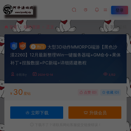
登录
首页
端游资源
正文
我要投稿
大型3D动作MMORPG端游【黑色沙
#
热门
漠2260】12月最新整理Win一键服务器端+GM命令+果体
补丁+捏脸数据+PC新端+详细搭建教程
冷雨泽ღ
2024-12-14
3,152
30
点赞 (
0
)
收藏 (0)
¥
星钻
立即下载
升级会员
下载不了？请联系网站客服提交链接错误！