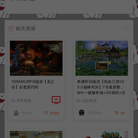
相关资源
3DMMORPG端游【龙之
典藏怀旧端游【热血江湖V2
谷】全套源代码
3.0巅峰对决】7月最新整理
Win一键服务端+GS源码+百
宝阁+在线GM工具+PC客户
寄售资源
端游资源
端+详细搭建教程
thanh
冷雨泽ღ
3000
30