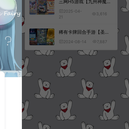
三网H5游戏【九州神魔录仙女管家8999超冠内购版】4月最新整理Linux手工服务端+转表工具+管理后台+GM加币授权后台+简易安卓客户端+详细搭建教程+视频教程
2025-04-
3,616
21
稀有卡牌回合手游【圣魂纷争之幻界之灵平台币内购完整版】6月最新整理Win一键服务端+本地注册验证+解密工具+CDK授权后台+安卓+详细搭建教程+视频教程
7,887
2024-08-14