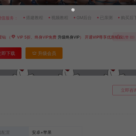
搭建教程
视频教程
GM后台
已亲测
购买后
增值服务：
星钻
（
VIP 5折、终身VIP免费
升级终身VIP
）
开通VIP尊享优惠特权
点赞 (
0
)
立即下载
升级会员
立即咨
端配置
安卓+苹果