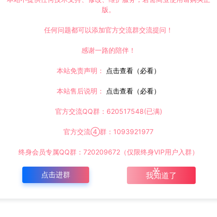
版。
任何问题都可以添加官方交流群交流提问！
感谢一路的陪伴！
本站免责声明：
点击查看（必看）
本站售后说明：
点击查看（必看）
官方交流QQ群：620517548(已满)
官方交流④群：1093921977
终身会员专属QQ群：720209672（仅限终身VIP用户入群）
点击进群
我知道了