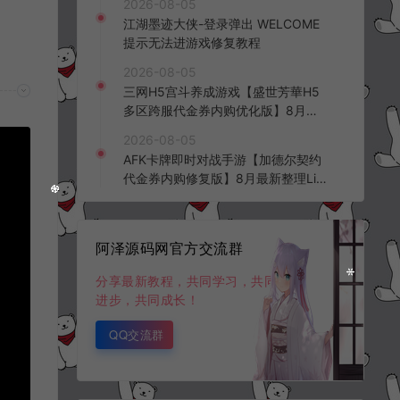
2026-08-05
频教程
江湖墨迹大侠-登录弹出 WELCOME
提示无法进游戏修复教程
2026-08-05
三网H5宫斗养成游戏【盛世芳華H5
多区跨服代金券内购优化版】8月最
新整理Linux手工服务端+CDK授权后
2026-08-05
台+全资源安卓+详细搭建教程+视频
AFK卡牌即时对战手游【加德尔契约
教程
代金券内购修复版】8月最新整理Lin
ux手工服务端+前后端全套源码+CD
K授权后台+安卓苹果双端+详细搭建
教程+视频教程
阿泽源码网官方交流群
分享最新教程，共同学习，共同
进步，共同成长！
QQ交流群