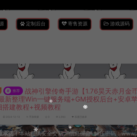
源
定制后台
寄售资源
游戏源码
战神引擎传奇手游【1.76昊天赤月金
#
推荐
月最新整理Win一键服务端+GM授权后台+安卓
细搭建教程+视频教程
2024-12-13
手游资源
0
2,593
百度已收录
重承诺
丨本站提供安全交易、信息保真! 解压密码：www.lyzw