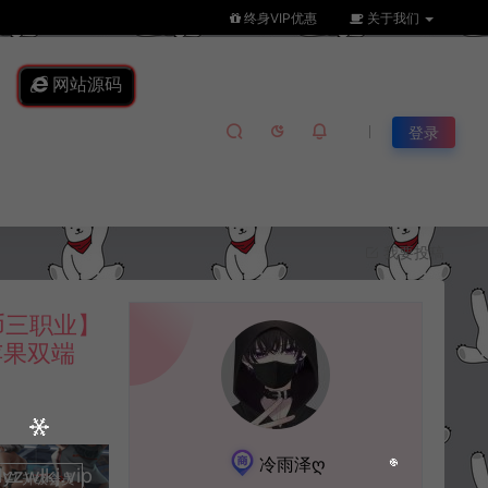
终身VIP优惠
关于我们
网站源码
登录
我要投稿
币三职业】
苹果双端
冷雨泽ღ
lkj.vip
升级会员