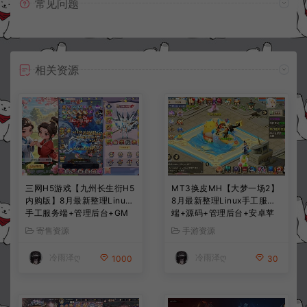
常见问题
相关资源
三网H5游戏【九州长生衍H5
MT3换皮MH【大梦一场2】
内购版】8月最新整理Linux
8月最新整理Linux手工服务
手工服务端+管理后台+GM
端+源码+管理后台+安卓苹
授权后台+简易安卓客户端
果双端+详细搭建教程+视频
寄售资源
手游资源
+详细搭建教程+视频教程
教程
冷雨泽ღ
冷雨泽ღ
1000
30