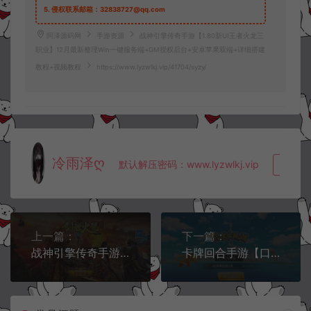
5.
侵权联系邮箱：32838727@qq.com
阿泽源码网
手游资源
战神引擎传奇手游【1.80新UI王者火龙三
职业】12月最新整理Win一键服务端+GM授权后台+安卓苹果双端+详细搭建
教程+视频教程
https://www.lyzwlkj.vip/41704/syzy/
冷雨泽ღ
默认解压密码：www.lyzwlkj.vip
复制
上一篇：
下一篇：
战神引擎传奇手游【1.80创世火龙第二季】12月最新整理Win一键服务端+GM授权后台+安卓苹果双端+详细搭建教程+视频教程
卡牌回合手游【口袋妖怪之萌妖出没多区完整版】11月最新整理Linux手工服务端+Win一键服务端+全套源码+CDK授权后台+安卓+详细搭建教程+视频教程+开新区视频教程