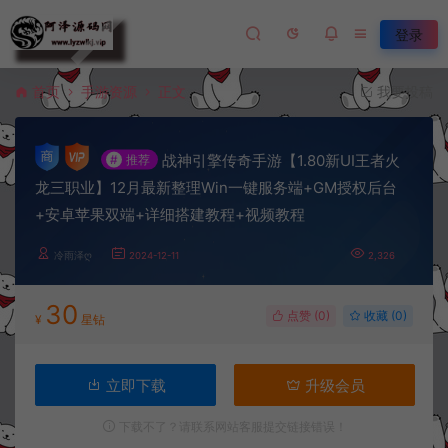
登录
首页
手游资源
正文
我要投稿
战神引擎传奇手游【1.80新UI王者火
#
推荐
龙三职业】12月最新整理Win一键服务端+GM授权后台
+安卓苹果双端+详细搭建教程+视频教程
冷雨泽ღ
2024-12-11
2,326
30
点赞 (
0
)
收藏 (0)
¥
星钻
立即下载
升级会员
下载不了？请联系网站客服提交链接错误！