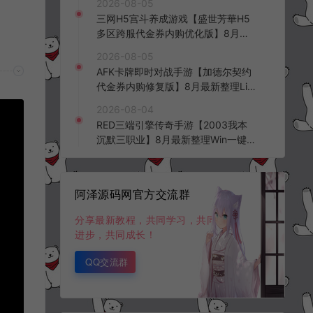
2026-08-05
三网H5宫斗养成游戏【盛世芳華H5
多区跨服代金券内购优化版】8月最
新整理Linux手工服务端+CDK授权后
2026-08-05
台+全资源安卓+详细搭建教程+视频
AFK卡牌即时对战手游【加德尔契约
教程
代金券内购修复版】8月最新整理Lin
ux手工服务端+前后端全套源码+CD
2026-08-04
K授权后台+安卓苹果双端+详细搭建
RED三端引擎传奇手游【2003我本
教程+视频教程
沉默三职业】8月最新整理Win一键
服务端+PC安卓+详细搭建教程
阿泽源码网官方交流群
分享最新教程，共同学习，共同
进步，共同成长！
QQ交流群