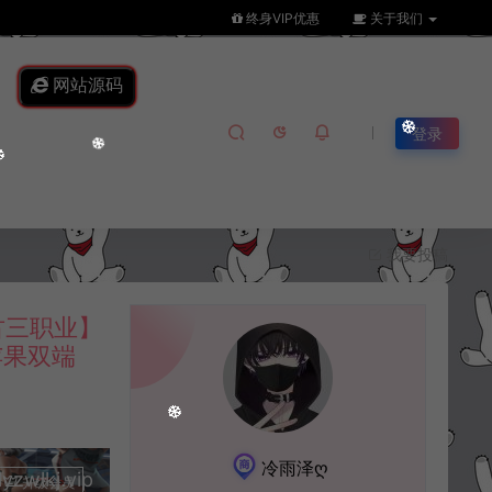
终身VIP优惠
关于我们
网站源码
登录
我要投稿
古三职业】
苹果双端
冷雨泽ღ
lkj.vip
升级会员