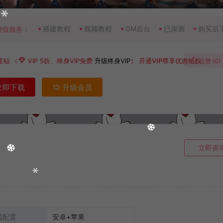
搭建教程
视频教程
GM后台
已亲测
购买后
增值服务：
星钻
（
VIP 5折、终身VIP免费
升级终身VIP
）
开通VIP尊享优惠特权
点赞 (
0
)
立即下载
升级会员
立即咨
端配置
安卓+苹果