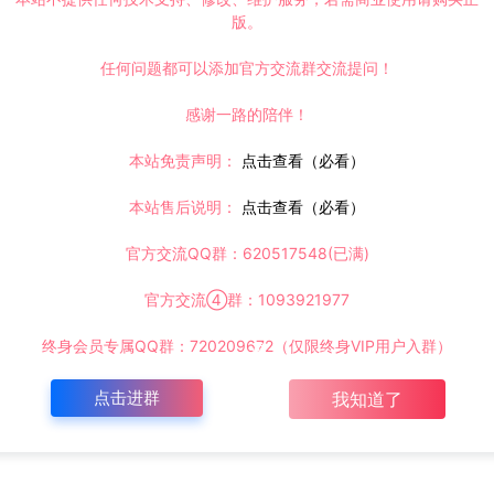
版。
任何问题都可以添加官方交流群交流提问！
感谢一路的陪伴！
本站免责声明：
点击查看（必看）
本站售后说明：
点击查看（必看）
官方交流QQ群：620517548(已满)
官方交流④群：1093921977
终身会员专属QQ群：720209672（仅限终身VIP用户入群）
点击进群
我知道了