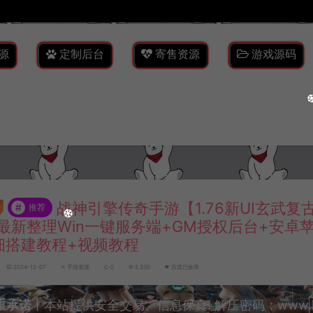
源
定制后台
寄售资源
游戏源码
战神引擎传奇手游【1.76新UI玄武复
#
推荐
月最新整理Win一键服务端+GM授权后台+安卓
细搭建教程+视频教程
2024-12-07
手游资源
0
2,330
百度已收录
重承诺
丨本站提供安全交易、信息保真! 解压密码：www.lyzw