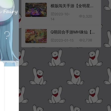
横版闯关手游【全明星格斗之夜2.0阿拉德】10月最新整理Linux手工服务端+WEB管理后台+GM授权后台+安卓苹果双端+详细搭建教程+视频教程
2023-10-
3,320
14
Q萌回合手游MH诛仙【问道萌主12职业】1月最新整理Linux手工服务端+本地IP验证+GM后台+安卓+详细搭建教程
2,738
2023-01-15