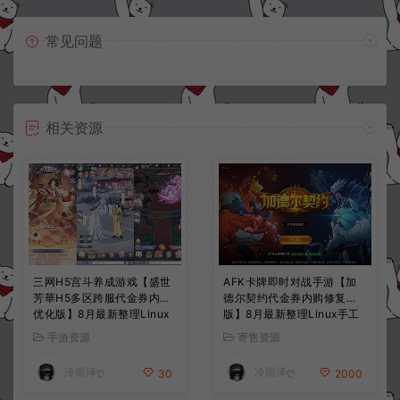
常见问题
相关资源
三网H5宫斗养成游戏【盛世
AFK卡牌即时对战手游【加
芳華H5多区跨服代金券内购
德尔契约代金券内购修复
优化版】8月最新整理Linux
版】8月最新整理Linux手工
手工服务端+CDK授权后台
服务端+前后端全套源码+CD
手游资源
寄售资源
+全资源安卓+详细搭建教程
K授权后台+安卓苹果双端
+视频教程
+详细搭建教程+视频教程
冷雨泽ღ
冷雨泽ღ
30
2000