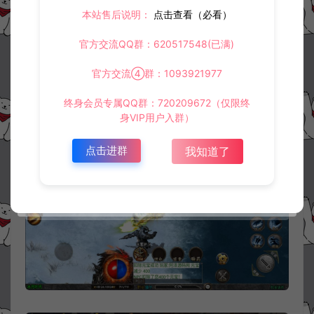
本站售后说明：
点击查看（必看）
官方交流QQ群：620517548(已满)
官方交流④群：1093921977
终身会员专属QQ群：720209672（仅限终
身VIP用户入群）
点击进群
我知道了