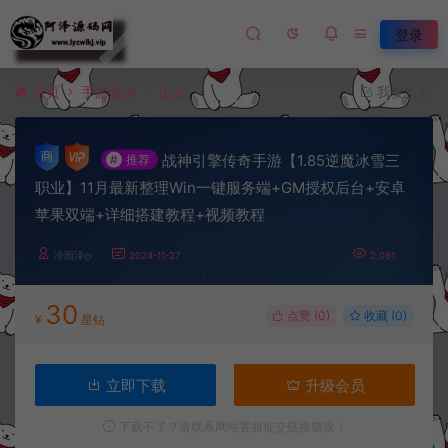
登录
首页
手游资源
正文
我要投稿
战神引擎传奇手游【1.85逆魔冰雪三
#
推荐
职业】11月最新整理Win一键服务端+GM授权后台+安卓
苹果双端+详细搭建教程+视频教程
冷雨泽ღ
2024-11-27
2,081
30
点赞 (
0
)
收藏 (0)
¥
星钻
立即下载
升级会员
下载不了？请联系网站客服提交链接错误！