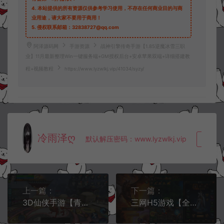
4.
本站提供的所有资源仅供参考学习使用，不存在任何商业目的与商
业用途，请大家不要用于商用！
5.
侵权联系邮箱：32838727@qq.com
阿泽源码网
手游资源
战神引擎传奇手游【1.85逆魔冰雪三职
业】11月最新整理Win一键服务端+GM授权后台+安卓苹果双端+详细搭建教
程+视频教程
https://www.lyzwlkj.vip/41034/syzy/
冷雨泽ღ
默认解压密码：www.lyzwlkj.vip
复制
上一篇：
下一篇：
3D仙侠手游【青云志超变版】11月最新整理Linux手工服务端+加解密工具+GM授权后台+安卓苹果双端+详细搭建教程+视频教程
三网H5游戏【全民暗黑H5】11月最新整理Win一键服务端+GM授权后台+简易安卓客户端+详细搭建教程+视频教程