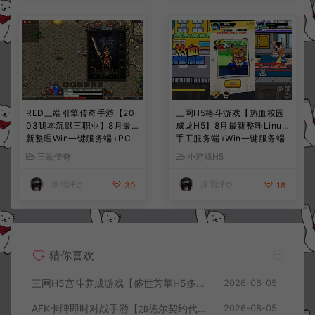
RED三端引擎传奇手游【20
三网H5格斗游戏【热血校园
03我本沉默三职业】8月最
威龙H5】8月最新整理Linux
新整理Win一键服务端+PC
手工服务端+Win一键服务端
安卓+详细搭建教程
+解压即玩+简易安卓客户端
三端传奇
小游戏H5
+详细搭建教程
冷雨泽ღ
冷雨泽ღ
30
18
猜你喜欢
三网H5宫斗养成游戏【盛世芳華H5多区跨服代金券内购优化版】8月最新整理Linux手工服务端+CDK授权后台+全资源安卓+详细搭建教程+视频教程
2026-08-05
AFK卡牌即时对战手游【加德尔契约代金券内购修复版】8月最新整理Linux手工服务端+前后端全套源码+CDK授权后台+安卓苹果双端+详细搭建教程+视频教程
2026-08-05