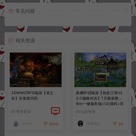
常见问题
相关资源
3DMMORPG端游【龙之
典藏怀旧端游【热血江湖V2
谷】全套源代码
3.0巅峰对决】7月最新整理
Win一键服务端+GS源码+百
宝阁+在线GM工具+PC客户
寄售资源
端游资源
端+详细搭建教程
thanh
冷雨泽ღ
3000
30