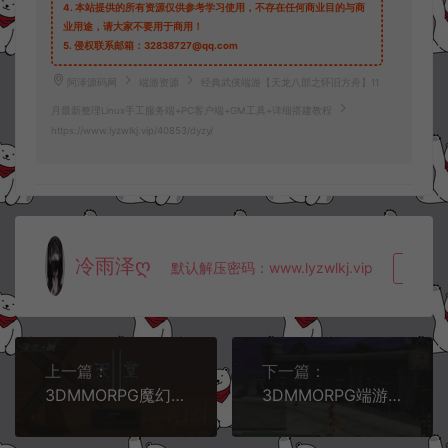
4.
本站提供的所有资源仅供参考学习使用，不存在任何商业目的与商
业用途，请大家不要用于商用！
5.
侵权联系邮箱：32838727@qq.com
阿泽源码网
端游资源
经典武侠端游【天龙八部之怀旧方舟】11
月最新整理Linux手工服务端+PC客户端+GM工具+详细搭建教程
https://www.lyzwlkj.vip/40853/dyzy/
冷雨泽ღ
默认解压密码：www.lyzwlkj.vip
复制
上一篇：
下一篇：
3DMMORPG魔幻端游【天堂II混沌的皇权之天空之城】11月最新整理Win一键服务端+假人陪玩+PC客户端+架设教程
3DMMORPG端游【新挑战OL十二职业】11月最新整理Win半手工服务端+GM工具+PC客户端+详细搭建教程