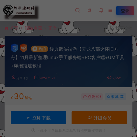
登录
首页
端游资源
正文
我要投稿
经典武侠端游【天龙八部之怀旧方
#
热门
舟】11月最新整理Linux手工服务端+PC客户端+GM工具
+详细搭建教程
冷雨泽ღ
2024-11-21
2,552
30
点赞 (
0
)
收藏 (0)
¥
星钻
立即下载
升级会员
下载不了？请联系网站客服提交链接错误！