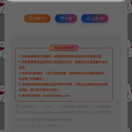
收藏 (1)
打赏
点赞 (
2
)
©版权免责声明
1.
本站资源售价只是赞助，收取费用仅维持本站的日常运营所需。
2.
若您需要商业运营或用于其他商业活动，请您购买正版授权并合法
使用。
3.
如果本站有侵犯、不妥之处的资源，请在网站右边客服联系我们。
将会第一时间解决！
4.
本站提供的所有资源仅供参考学习使用，不存在任何商业目的与商
业用途，请大家不要用于商用！
5.
侵权联系邮箱：32838727@qq.com
阿泽源码网
手游资源
三网H5游戏【荒野锤音H5】11月最新整
理Linux手工服务端+全套源码+部署教程+编译记录+管理后台+CDK授权后
台+简易安卓客户端+详细搭建教程+视频教程
https://www.lyzwlkj.vip/40432/syzy/