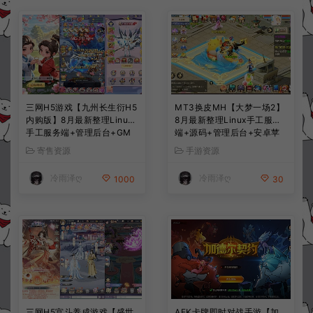
三网H5游戏【九州长生衍H5
MT3换皮MH【大梦一场2】
内购版】8月最新整理Linux
8月最新整理Linux手工服务
手工服务端+管理后台+GM
端+源码+管理后台+安卓苹
授权后台+简易安卓客户端
果双端+详细搭建教程+视频
寄售资源
手游资源
+详细搭建教程+视频教程
教程
冷雨泽ღ
冷雨泽ღ
1000
30
三网H5宫斗养成游戏【盛世
AFK卡牌即时对战手游【加