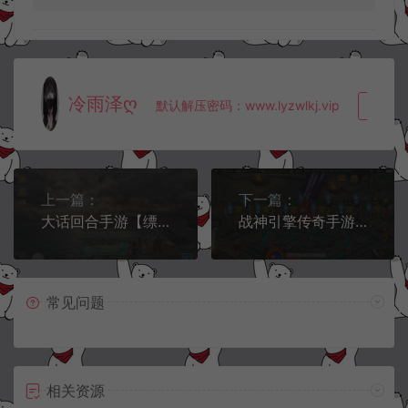
冷雨泽ღ
默认解压密码：www.lyzwlkj.vip
复制
上一篇：
下一篇：
大话回合手游【缥缈西游之渡劫独步天下完善版】2月最新整理Linux手工服务端+定制后台+CDK授权后台+安卓苹果双端+详细搭建教程+视频教程
战神引擎传奇手游【神墓七大陆单职业修复版】2月最新整理Win一键服务端+GM授权后台+安卓苹果双端+详细搭建教程+视频教程
常见问题
相关资源