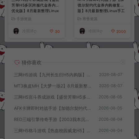
芳華H5多区跨服代金券内购
德尔契约代金券内购修复
优化版】8月最新整理Linux
版】8月最新整理Linux手工
手工服务端+CDK授权后台
服务端+前后端全套源码+CD
手游资源
寄售资源
+全资源安卓+详细搭建教程
K授权后台+安卓苹果双端
+视频教程
+详细搭建教程+视频教程
冷雨泽ღ
冷雨泽ღ
30
2000
猜你喜欢
三网H5游戏【九州长生衍H5内购版】8月最新整理Linux手工服务端+管理后台+GM授权后台+简易安卓客户端+详细搭建教程+视频教程
2026-08-07
MT3换皮MH【大梦一场2】8月最新整理Linux手工服务端+源码+管理后台+安卓苹果双端+详细搭建教程+视频教程
2026-08-07
三网H5宫斗养成游戏【盛世芳華H5多区跨服代金券内购优化版】8月最新整理Linux手工服务端+CDK授权后台+全资源安卓+详细搭建教程+视频教程
2026-08-05
AFK卡牌即时对战手游【加德尔契约代金券内购修复版】8月最新整理Linux手工服务端+前后端全套源码+CDK授权后台+安卓苹果双端+详细搭建教程+视频教程
2026-08-05
RED三端引擎传奇手游【2003我本沉默三职业】8月最新整理Win一键服务端+PC安卓+详细搭建教程
2026-08-04
三网H5格斗游戏【热血校园威龙H5】8月最新整理Linux手工服务端+Win一键服务端+解压即玩+简易安卓客户端+详细搭建教程
2026-08-04