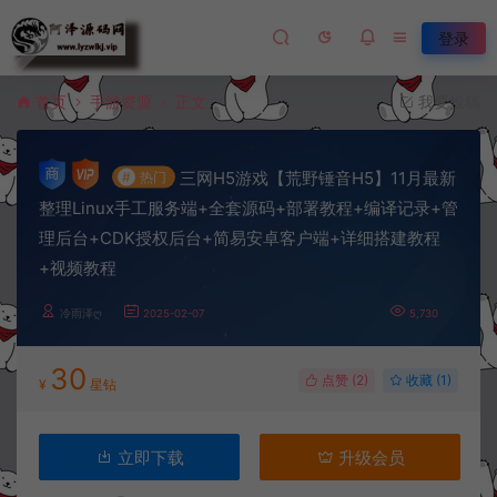
登录
首页
手游资源
正文
我要投稿
三网H5游戏【荒野锤音H5】11月最新
#
热门
整理Linux手工服务端+全套源码+部署教程+编译记录+管
理后台+CDK授权后台+简易安卓客户端+详细搭建教程
+视频教程
冷雨泽ღ
2025-02-07
5,730
30
点赞 (
2
)
收藏 (1)
¥
星钻
立即下载
升级会员