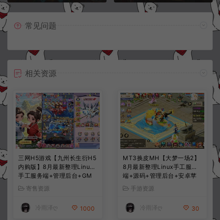
常见问题
相关资源
三网H5游戏【九州长生衍H5
MT3换皮MH【大梦一场2】
内购版】8月最新整理Linux
8月最新整理Linux手工服务
手工服务端+管理后台+GM
端+源码+管理后台+安卓苹
授权后台+简易安卓客户端
果双端+详细搭建教程+视频
寄售资源
手游资源
+详细搭建教程+视频教程
教程
冷雨泽ღ
冷雨泽ღ
1000
30