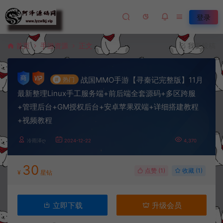
登录
首页
手游资源
正文
我要投稿
战国MMO手游【寻秦记完整版】11月
#
热门
最新整理Linux手工服务端+前后端全套源码+多区跨服
+管理后台+GM授权后台+安卓苹果双端+详细搭建教程
+视频教程
冷雨泽ღ
2024-12-22
4,370
30
点赞 (
1
)
收藏 (1)
¥
星钻
立即下载
升级会员