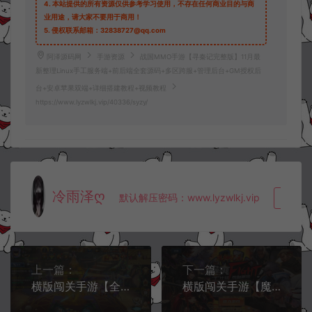
4.
本站提供的所有资源仅供参考学习使用，不存在任何商业目的与商
业用途，请大家不要用于商用！
5.
侵权联系邮箱：32838727@qq.com
阿泽源码网
手游资源
战国MMO手游【寻秦记完整版】11月最
新整理Linux手工服务端+前后端全套源码+多区跨服+管理后台+GM授权后
台+安卓苹果双端+详细搭建教程+视频教程
https://www.lyzwlkj.vip/40336/syzy/
冷雨泽ღ
默认解压密码：www.lyzwlkj.vip
复制
上一篇：
下一篇：
横版闯关手游【全明星之格斗之夜义斩天下】12月最新整理Linux手工服务端+xls表格+全功能管理后台+GM授权后台+安卓苹果双端+详细搭建教程+视频教程
横版闯关手游【魔神纪元阿拉德】12月最新整理Linux手工服务端+配套客户端源码+配套授权工具+WEB管理后台+安卓苹果双端+详细搭建教程