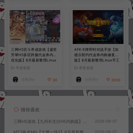
三网H5宫斗养成游戏【盛世
AFK卡牌即时对战手游【加
芳華H5多区跨服代金券内购
德尔契约代金券内购修复
优化版】8月最新整理Linux
版】8月最新整理Linux手工
手工服务端+CDK授权后台
服务端+前后端全套源码+CD
手游资源
寄售资源
+全资源安卓+详细搭建教程
K授权后台+安卓苹果双端
+视频教程
+详细搭建教程+视频教程
冷雨泽ღ
冷雨泽ღ
30
2000
猜你喜欢
三网H5游戏【九州长生衍H5内购版】8月最新整理Linux手工服务端+管理后台+GM授权后台+简易安卓客户端+详细搭建教程+视频教程
2026-08-07
MT3换皮MH【大梦一场2】8月最新整理Linux手工服务端+源码+管理后台+安卓苹果双端+详细搭建教程+视频教程
2026-08-07