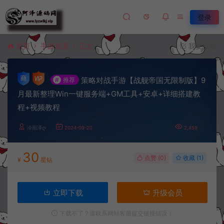
登录
首页
手游资源
正文
我要投稿
策略对战手游【战舰帝国无限制版】9
#
推荐
月最新整理Win一键服务端+GM工具+安卓+详细搭建教
程+视频教程
冷雨泽ღ
2024-09-20
2,459
30
点赞 (
0
)
收藏 (1)
¥
星钻
立即下载
升级会员
下载不了？请联系网站客服提交链接错误！