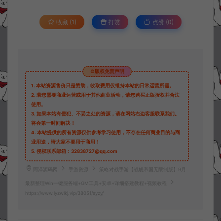
收藏 (1)
打赏
点赞 (
0
)
©版权免责声明
1.
本站资源售价只是赞助，收取费用仅维持本站的日常运营所需。
2.
若您需要商业运营或用于其他商业活动，请您购买正版授权并合法
使用。
3.
如果本站有侵犯、不妥之处的资源，请在网站右边客服联系我们。
将会第一时间解决！
4.
本站提供的所有资源仅供参考学习使用，不存在任何商业目的与商
业用途，请大家不要用于商用！
5.
侵权联系邮箱：32838727@qq.com
阿泽源码网
手游资源
策略对战手游【战舰帝国无限制版】9月
最新整理Win一键服务端+GM工具+安卓+详细搭建教程+视频教程
https://www.lyzwlkj.vip/38051/syzy/