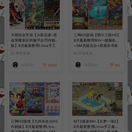
卡牌回合手游【火影忍者-黑
三网H5游戏【萌斗三国H5】
金荣耀多区跨服平台币内购
8月最新整理Win一键服务端
版】8月最新整理Linux手工
+GM充值后台+简易安卓客
服务端+CDK授权后台+安卓
户端+详细搭建教程+视频教
寄售资源
手游资源
+详细搭建教程+视频教程
程
冷雨泽ღ
冷雨泽ღ
2000
30
三网H5游戏【九州长生衍H5
MT3换皮MH【大梦一场2】
内购版】8月最新整理Linux
8月最新整理Linux手工服务
手工服务端+管理后台+GM
端+源码+管理后台+安卓苹