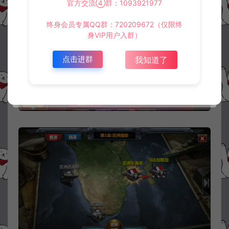
官方交流④群：1093921977
终身会员专属QQ群：720209672（仅限终
身VIP用户入群）
点击进群
我知道了