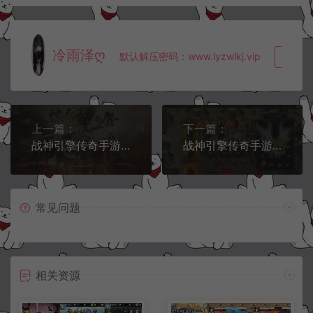
冷雨泽ღ
默认解压密码：www.lyzwlkj.vip
复制
上一篇：
下一篇：
战神引擎传奇手游【新UI战天下单职业召唤卡版[白猪3]】9月最新整理Win一键服务端+GM授权后台+安卓苹果双端+详细搭建教程+视频教程
战神引擎传奇手游【九天至尊终极小极品第二版[白猪3.1]】9月最新整理Win一键服务端+GM授权后台+安卓苹果双端+详细搭建教程+视频教程
常见问题
相关资源