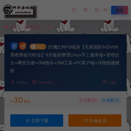
登录
首页
端游资源
正文
我要投稿
3D魔幻RPG端游【完美国际145V69
#
热门
黑夜降临10职业】9月最新整理Linux手工服务端+管理后
台+网页注册+GM指令+GM工具+PC客户端+详细搭建教
程
冷雨泽ღ
2024-09-15
2,289
30
点赞 (
0
)
收藏 (0)
¥
星钻
立即下载
升级会员