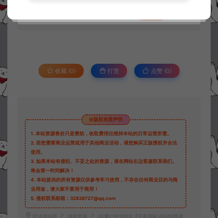
30
此资源下载价格为
星钻，请先
登录
收藏 (0)
打赏
点赞 (
0
)
©版权免责声明
1.
本站资源售价只是赞助，收取费用仅维持本站的日常运营所需。
2.
若您需要商业运营或用于其他商业活动，请您购买正版授权并合法
使用。
3.
如果本站有侵犯、不妥之处的资源，请在网站右边客服联系我们。
将会第一时间解决！
4.
本站提供的所有资源仅供参考学习使用，不存在任何商业目的与商
业用途，请大家不要用于商用！
5.
侵权联系邮箱：32838727@qq.com
阿泽源码网
端游资源
3D魔幻RPG端游【完美国际145V69黑夜