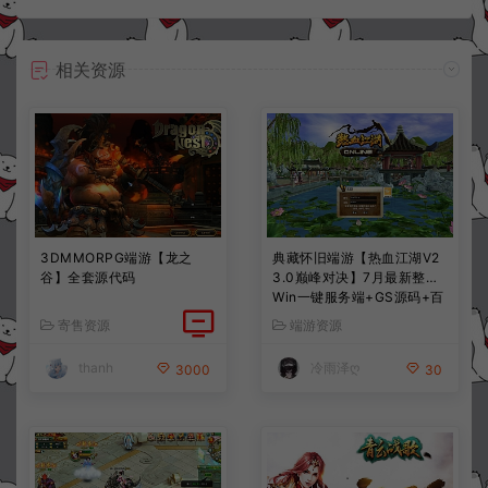
相关资源
3DMMORPG端游【龙之
典藏怀旧端游【热血江湖V2
谷】全套源代码
3.0巅峰对决】7月最新整理
Win一键服务端+GS源码+百
宝阁+在线GM工具+PC客户
寄售资源
端游资源
端+详细搭建教程
thanh
冷雨泽ღ
3000
30