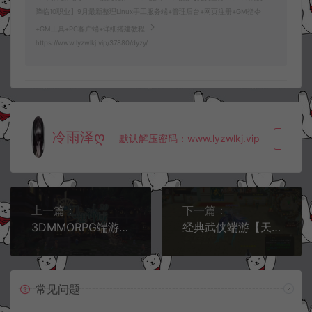
降临10职业】9月最新整理Linux手工服务端+管理后台+网页注册+GM指令
+GM工具+PC客户端+详细搭建教程
https://www.lyzwlkj.vip/37880/dyzy/
冷雨泽ღ
默认解压密码：www.lyzwlkj.vip
复制
上一篇：
下一篇：
3DMMORPG端游【幻想神域2.0决战黑骑士11职业】9月最新整理Linux手工服务端+网页注册+GM充值后台+PC客户端+详细搭建教程+视频教程
经典武侠端游【天龙八部之江湖盟会】9月最新整理Linux手工服务端+GM工具+PC客户端+详细搭建教程
常见问题