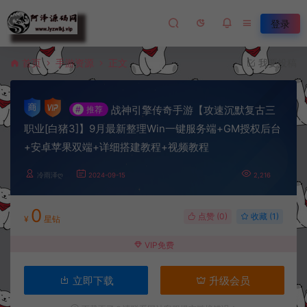
登录
首页
手游资源
正文
我要投稿
战神引擎传奇手游【攻速沉默复古三
#
推荐
职业[白猪3]】9月最新整理Win一键服务端+GM授权后台
+安卓苹果双端+详细搭建教程+视频教程
冷雨泽ღ
2024-09-15
2,216
0
点赞 (
0
)
收藏 (1)
¥
星钻
VIP免费
立即下载
升级会员