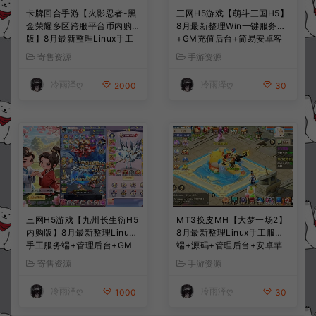
卡牌回合手游【火影忍者-黑
三网H5游戏【萌斗三国H5】
金荣耀多区跨服平台币内购
8月最新整理Win一键服务端
版】8月最新整理Linux手工
+GM充值后台+简易安卓客
服务端+CDK授权后台+安卓
户端+详细搭建教程+视频教
寄售资源
手游资源
+详细搭建教程+视频教程
程
冷雨泽ღ
冷雨泽ღ
2000
30
三网H5游戏【九州长生衍H5
MT3换皮MH【大梦一场2】
内购版】8月最新整理Linux
8月最新整理Linux手工服务
手工服务端+管理后台+GM
端+源码+管理后台+安卓苹
授权后台+简易安卓客户端
果双端+详细搭建教程+视频
寄售资源
手游资源
+详细搭建教程+视频教程
教程
冷雨泽ღ
冷雨泽ღ
1000
30