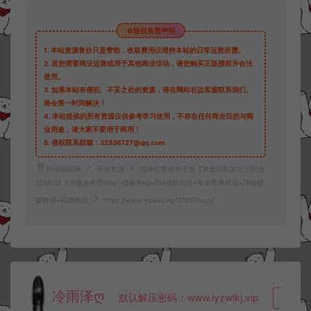
©版权免责声明
1.
本站资源售价只是赞助，收取费用仅维持本站的日常运营所需。
2.
若您需要商业运营或用于其他商业活动，请您购买正版授权并合法
使用。
3.
如果本站有侵犯、不妥之处的资源，请在网站右边客服联系我们。
将会第一时间解决！
4.
本站提供的所有资源仅供参考学习使用，不存在任何商业目的与商
业用途，请大家不要用于商用！
5.
侵权联系邮箱：32838727@qq.com
阿泽源码网
手游资源
战神引擎传奇手游【攻速沉默复古三职业
[白猪3]】9月最新整理Win一键服务端+GM授权后台+安卓苹果双端+详细搭
建教程+视频教程
https://www.lyzwlkj.vip/37857/syzy/
冷雨泽ღ
默认解压密码：www.lyzwlkj.vip
复制