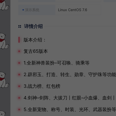
演示系统
Linux CentOS 7.6
详情介绍
版本介绍：
复古65版本
1.全新神兽装扮–可召唤、骑乘等
2.辟邪玉、打造、转生、勋章、守护珠等功
3.战力榜、红包榜
4.剑神–剑阵、大拔刀丨红眼–小血爆、血剑
5.全新宠物、称号、时装、光环、武器装扮