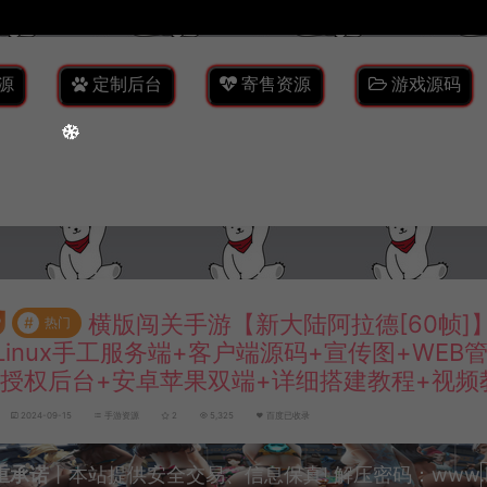
源
定制后台
寄售资源
游戏源码
横版闯关手游【新大陆阿拉德[60帧]
#
热门
Linux手工服务端+客户端源码+宣传图+WEB
M授权后台+安卓苹果双端+详细搭建教程+视频
2024-09-15
手游资源
2
5,325
百度已收录
重承诺
丨本站提供安全交易、信息保真! 解压密码：www.lyzw