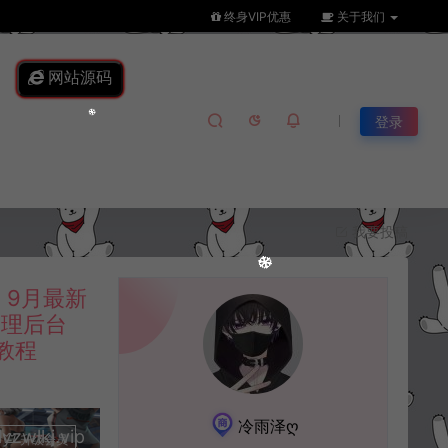
终身VIP优惠
关于我们
网站源码
登录
我要投稿
】9月最新
管理后台
教程
冷雨泽ღ
lkj.vip
升级会员