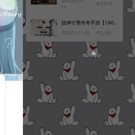
2026-01-
3,979
14
战神引擎传奇手游【1.80初心复古战神终极三职业[白猪3.1]】11月最新整理Win一键服务端+GM授权后台+安卓苹果双端+详细搭建教程+视频教程
2,158
2023-11-29