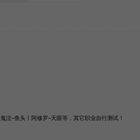
能
丨鬼泣–鱼头丨阿修罗–天眼等，其它职业自行测试！
等