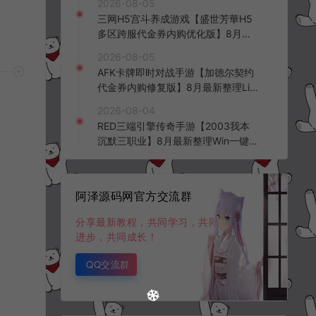
2026-08-05
三网H5宫斗养成游戏【盛世芳華H5
多区跨服代金券内购优化版】8月最
新整理Linux手工服务端+CDK授权后
2026-08-05
台+全资源安卓+详细搭建教程+视频
AFK卡牌即时对战手游【加德尔契约
教程
代金券内购修复版】8月最新整理Lin
ux手工服务端+前后端全套源码+CD
2026-08-04
K授权后台+安卓苹果双端+详细搭建
RED三端引擎传奇手游【2003我本
教程+视频教程
沉默三职业】8月最新整理Win一键
服务端+PC安卓+详细搭建教程
阿泽源码网官方交流群
分享最新教程，共同学习，共同
进步，共同成长！
QQ交流群