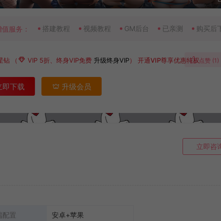
搭建教程
视频教程
GM后台
已亲测
购买后
增值服务：
星钻
（
VIP 5折、终身VIP免费
升级终身VIP
）
开通VIP尊享优惠特权
点赞 (
1
)
立即下载
升级会员
立即咨
端配置
安卓+苹果