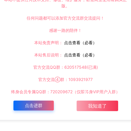
版。
任何问题都可以添加官方交流群交流提问！
感谢一路的陪伴！
本站免责声明：
点击查看（必看）
本站售后说明：
点击查看（必看）
官方交流QQ群：620517548(已满)
官方交流④群：1093921977
终身会员专属QQ群：720209672（仅限终身VIP用户入群）
点击进群
我知道了