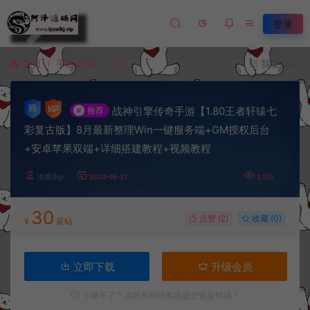
登录
首页
手游资源
正文
我要投稿
战神引擎传奇手游【1.80王者轩辕七
#
推荐
彩复古版】8月最新整理Win一键服务端+GM授权后台
+安卓苹果双端+详细搭建教程+视频教程
冷雨泽ღ
2024-08-31
2,150
30
点赞 (
2
)
收藏 (0)
¥
星钻
立即下载
升级会员
下载不了？请联系网站客服提交链接错误！