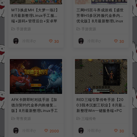
MT3换皮MH【大梦一场2】
三网H5宫斗养成游戏【盛世
8月最新整理Linux手工服务
芳華H5多区跨服代金券内购
端+源码+管理后台+安卓苹
优化版】8月最新整理Linux
果双端+详细搭建教程+视频
手工服务端+CDK授权后台
手游资源
手游资源
教程
+全资源安卓+详细搭建教程
+视频教程
冷雨泽ღ
冷雨泽ღ
30
30
AFK卡牌即时对战手游【加
RED三端引擎传奇手游【20
德尔契约代金券内购修复
03我本沉默三职业】8月最
版】8月最新整理Linux手工
新整理Win一键服务端+PC
服务端+前后端全套源码+CD
安卓+详细搭建教程
寄售资源
三端传奇
K授权后台+安卓苹果双端
+详细搭建教程+视频教程
冷雨泽ღ
冷雨泽ღ
2000
30