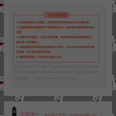
©版权免责声明
1.
本站资源售价只是赞助，收取费用仅维持本站的日常运营所需。
2.
若您需要商业运营或用于其他商业活动，请您购买正版授权并合法
使用。
3.
如果本站有侵犯、不妥之处的资源，请在网站右边客服联系我们。
将会第一时间解决！
4.
本站提供的所有资源仅供参考学习使用，不存在任何商业目的与商
业用途，请大家不要用于商用！
5.
侵权联系邮箱：32838727@qq.com
阿泽源码网
手游资源
战神引擎传奇手游【1.80王者轩辕七彩复
古版】8月最新整理Win一键服务端+GM授权后台+安卓苹果双端+详细搭建
教程+视频教程
https://www.lyzwlkj.vip/37374/syzy/
冷雨泽ღ
默认解压密码：www.lyzwlkj.vip
复制