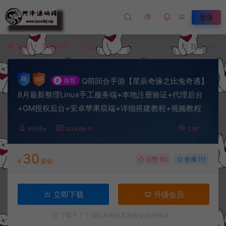
登录
首页
手游资源
正文
我要投稿
Q萌回合手游【星辰奇缘之比兔奇遇】
#
推荐
8月最新整理Linux手工服务端+本地注册验证+代理后台
+GM授权后台+安卓苹果双端+详细搭建教程+视频教程
冷雨泽ღ
2024-08-17
3,747
30
点赞 (
0
)
收藏 (1)
¥
星钻
立即下载
升级会员
下载不了？请联系网站客服提交链接错误！