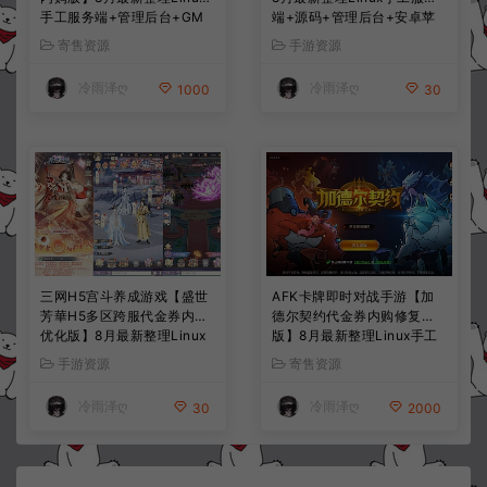
手工服务端+管理后台+GM
端+源码+管理后台+安卓苹
授权后台+简易安卓客户端
果双端+详细搭建教程+视频
寄售资源
手游资源
+详细搭建教程+视频教程
教程
冷雨泽ღ
冷雨泽ღ
1000
30
三网H5宫斗养成游戏【盛世
AFK卡牌即时对战手游【加
芳華H5多区跨服代金券内购
德尔契约代金券内购修复
优化版】8月最新整理Linux
版】8月最新整理Linux手工
手工服务端+CDK授权后台
服务端+前后端全套源码+CD
手游资源
寄售资源
+全资源安卓+详细搭建教程
K授权后台+安卓苹果双端
+视频教程
+详细搭建教程+视频教程
冷雨泽ღ
冷雨泽ღ
30
2000