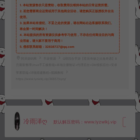
1.
本站资源售价只是赞助，收取费用仅维持本站的日常运营所需。
2.
若您需要商业运营或用于其他商业活动，请您购买正版授权并合法
使用。
3.
如果本站有侵犯、不妥之处的资源，请在网站右边客服联系我们。
将会第一时间解决！
4.
本站提供的所有资源仅供参考学习使用，不存在任何商业目的与商
业用途，请大家不要用于商用！
5.
侵权联系邮箱：32838727@qq.com
阿泽源码网
手游资源
Q萌回合手游【星辰奇缘之比兔奇遇】8
月最新整理Linux手工服务端+本地注册验证+代理后台+GM授权后台+安卓
苹果双端+详细搭建教程+视频教程
https://www.lyzwlkj.vip/36857/syzy/
冷雨泽ღ
默认解压密码：www.lyzwlkj.vip
复制