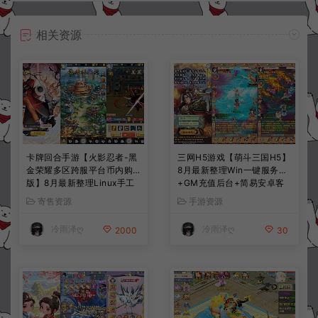
相关资源
卡牌回合手游【火影忍者-黑
三网H5游戏【萌斗三国H5】
金荣耀多区跨服平台币内购
8月最新整理Win一键服务端
版】8月最新整理Linux手工
+GM充值后台+简易安卓客
服务端+CDK授权后台+安卓
户端+详细搭建教程+视频教
寄售资源
手游资源
+详细搭建教程+视频教程
程
冷雨泽ღ
冷雨泽ღ
2000
30