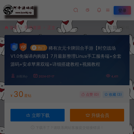
登录
首页
手游资源
正文
我要投稿
稀有次元卡牌回合手游【时空战场
#
热门
V1.0免编译内购版】7月最新整理Linux手工服务端+全套
源码+安卓苹果双端+详细搭建教程+视频教程
冷雨泽ღ
2024-07-17
4,411
30
点赞 (
0
)
收藏 (3)
¥
星钻
立即下载
升级会员
下载不了？请联系网站客服提交链接错误！