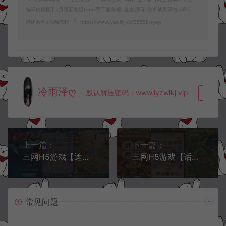
编译内购版】7月最新整理Linux手工服务端+全套源码+安卓苹果双端+详细
搭建教程+视频教程
https://www.lyzwlkj.vip/35558/syzy/
冷雨泽ღ
默认解压密码：www.lyzwlkj.vip
复制
上一篇：
下一篇：
三网H5游戏【遮天轮回H5】7月最新整理Linux手工服务端+多区跨服+GM多功能授权后台+详细搭建教程+视频教程
三网H5游戏【话说西游H5】7月最新整理Linux手工服务端+多区跨服+GM多功能授权后台+详细搭建教程+视频教程
常见问题