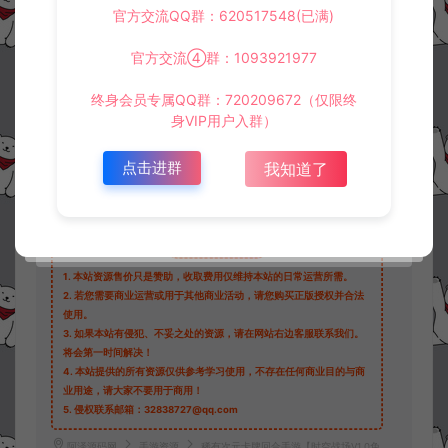
官方交流QQ群：620517548(已满)
30
此资源下载价格为
星钻，请先
登录
官方交流④群：1093921977
终身会员专属QQ群：720209672（仅限终
身VIP用户入群）
收藏 (3)
打赏
点赞 (
0
)
点击进群
我知道了
©版权免责声明
1.
本站资源售价只是赞助，收取费用仅维持本站的日常运营所需。
2.
若您需要商业运营或用于其他商业活动，请您购买正版授权并合法
使用。
3.
如果本站有侵犯、不妥之处的资源，请在网站右边客服联系我们。
将会第一时间解决！
4.
本站提供的所有资源仅供参考学习使用，不存在任何商业目的与商
业用途，请大家不要用于商用！
5.
侵权联系邮箱：32838727@qq.com
阿泽源码网
手游资源
稀有次元卡牌回合手游【时空战场V1.0免