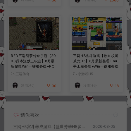
30
2000
RED三端引擎传奇手游【20
三网H5格斗游戏【热血校园
03我本沉默三职业】8月最
威龙H5】8月最新整理Linux
新整理Win一键服务端+PC
手工服务端+Win一键服务端
安卓+详细搭建教程
+解压即玩+简易安卓客户端
三端传奇
小游戏H5
+详细搭建教程
冷雨泽ღ
冷雨泽ღ
30
18
猜你喜欢
三网H5宫斗养成游戏【盛世芳華H5多区跨服代金券内购优化版】8月最新整理Linux手工服务端+CDK授权后台+全资源安卓+详细搭建教程+视频教程
2026-08-05