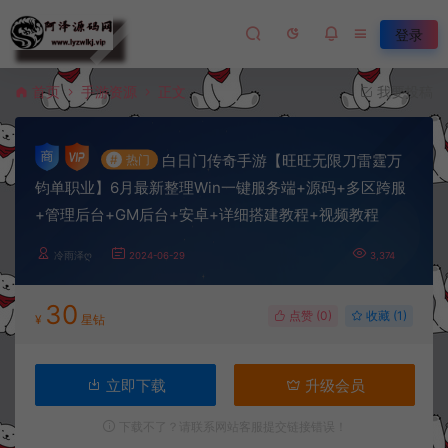
登录
首页
手游资源
正文
我要投稿
白日门传奇手游【旺旺无限刀雷霆万
#
热门
钧单职业】6月最新整理Win一键服务端+源码+多区跨服
+管理后台+GM后台+安卓+详细搭建教程+视频教程
冷雨泽ღ
2024-06-29
3,374
30
点赞 (
0
)
收藏 (1)
¥
星钻
立即下载
升级会员
下载不了？请联系网站客服提交链接错误！