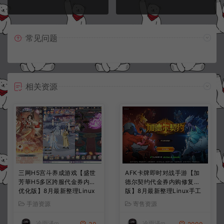
常见问题
相关资源
三网H5宫斗养成游戏【盛世
AFK卡牌即时对战手游【加
芳華H5多区跨服代金券内购
德尔契约代金券内购修复
优化版】8月最新整理Linux
版】8月最新整理Linux手工
手工服务端+CDK授权后台
服务端+前后端全套源码+CD
手游资源
寄售资源
+全资源安卓+详细搭建教程
K授权后台+安卓苹果双端
+视频教程
+详细搭建教程+视频教程
冷雨泽ღ
冷雨泽ღ