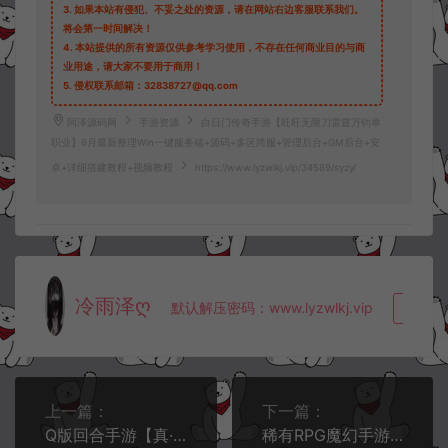
3.
如果本站有侵犯、不妥之处的资源，请在网站右边客服联系我们。
将会第一时间解决！
4.
本站提供的所有资源仅供参考学习使用，不存在任何商业目的与商
业用途，请大家不要用于商用！
5.
侵权联系邮箱：32838727@qq.com
阿泽源码网
手游资源
白日门传奇手游【旺旺无限刀雷霆万钧单
职业】6月最新整理Win一键服务端+源码+多区跨服+管理后台+GM后台+安
卓+详细搭建教程+视频教程
https://www.lyzwlkj.vip/34589/syzy/
冷雨泽ღ
默认解压密码：www.lyzwlkj.vip
复制
上一篇：
下一篇：
Q版回合手游【真·最强魔力宝贝完整版】6月最新整理Win一键服务端+多功能GM授权后台+安卓苹果双端+详细搭建教程+视频教程
稀有RPG魔幻手游【魔域觉醒之幻兽归来神界元素跨服完整版】6月最新整理Linux手工服务端+代理后台+GM授权后台+安卓苹果双端+详细搭建教程+视频教程