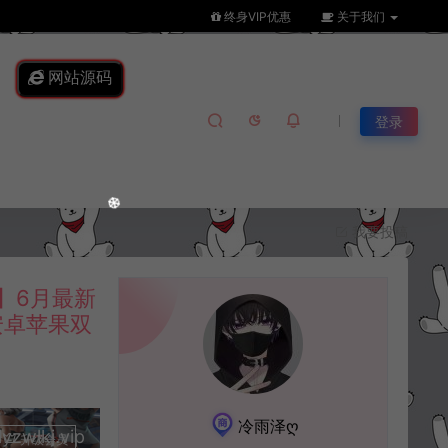
终身VIP优惠
关于我们
网站源码
登录
我要投稿
】6月最新
安卓苹果双
冷雨泽ღ
lkj.vip
升级会员