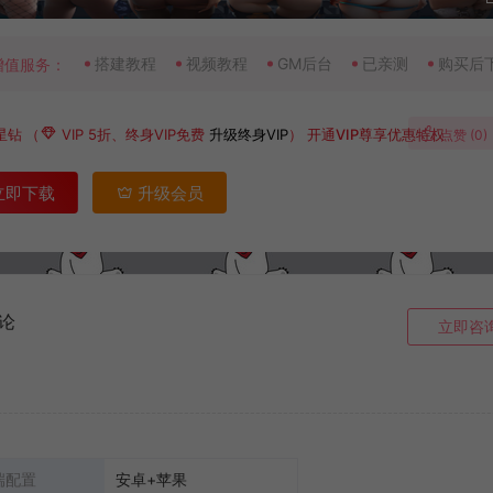
搭建教程
视频教程
GM后台
已亲测
购买后
增值服务：
星钻
（
VIP 5折、终身VIP免费
升级终身VIP
）
开通VIP尊享优惠特权
点赞 (
0
)
立即下载
升级会员
论
立即咨
端配置
安卓+苹果