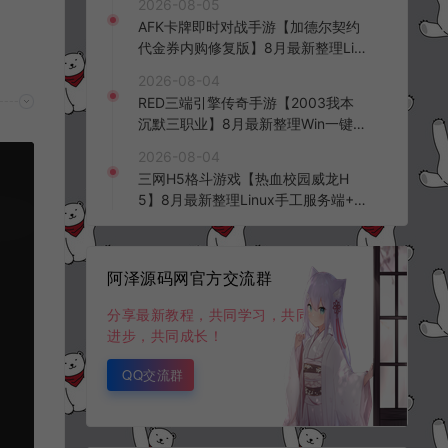
2026-08-05
台+全资源安卓+详细搭建教程+视频
AFK卡牌即时对战手游【加德尔契约
教程
代金券内购修复版】8月最新整理Lin
ux手工服务端+前后端全套源码+CD
2026-08-04
K授权后台+安卓苹果双端+详细搭建
RED三端引擎传奇手游【2003我本
教程+视频教程
沉默三职业】8月最新整理Win一键
服务端+PC安卓+详细搭建教程
2026-08-04
三网H5格斗游戏【热血校园威龙H
5】8月最新整理Linux手工服务端+W
in一键服务端+解压即玩+简易安卓客
户端+详细搭建教程
阿泽源码网官方交流群
分享最新教程，共同学习，共同
进步，共同成长！
QQ交流群