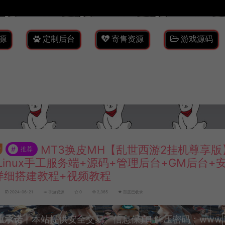
源
定制后台
寄售资源
游戏源码
MT3换皮MH【乱世西游2挂机尊享版
#
推荐
Linux手工服务端+源码+管理后台+GM后台+
详细搭建教程+视频教程
2024-06-21
手游资源
0
2,365
百度已收录
重承诺
丨本站提供安全交易、信息保真! 解压密码：www.lyzw