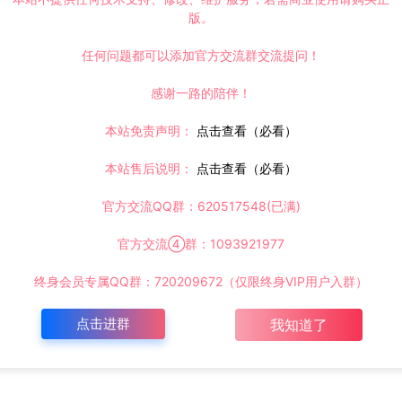
版。
任何问题都可以添加官方交流群交流提问！
感谢一路的陪伴！
本站免责声明：
点击查看（必看）
本站售后说明：
点击查看（必看）
官方交流QQ群：620517548(已满)
官方交流④群：1093921977
终身会员专属QQ群：720209672（仅限终身VIP用户入群）
点击进群
我知道了