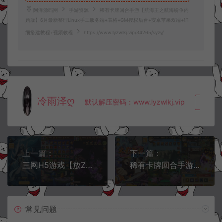
阿泽源码网
手游资源
稀有卡牌回合手游【航海王之航海纷争内
购版】6月最新整理Linux手工服务端+表格+GM授权后台+安卓苹果双端+详
细搭建教程+视频教程
https://www.lyzwlkj.vip/34265/syzy/
冷雨泽ღ
默认解压密码：www.lyzwlkj.vip
复制
上一篇：
下一篇：
三网H5游戏【放ZF神H5超变多区跨服内购版】6月最新整理Linux手工服务端+打包工具+管理后台+CDK授权后台+安卓+详细搭建教程+视频教程
稀有卡牌回合手游【新荣耀之战·不朽羁绊内购版】6月最新整理Linux手工服务端+表格+GM授权后台+安卓苹果双端+详细搭建教程+视频教程
常见问题