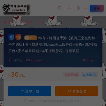
登录
首页
手游资源
正文
我要投稿
稀有卡牌回合手游【航海王之航海纷
#
热门
争内购版】6月最新整理Linux手工服务端+表格+GM授权
后台+安卓苹果双端+详细搭建教程+视频教程
冷雨泽ღ
2024-06-21
2,859
30
点赞 (
0
)
收藏 (0)
¥
星钻
立即下载
升级会员
下载不了？请联系网站客服提交链接错误！