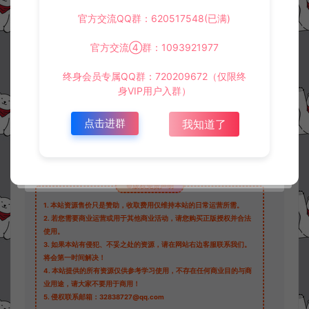
资源下载
官方交流QQ群：620517548(已满)
30
此资源下载价格为
星钻，请先
登录
官方交流④群：1093921977
终身会员专属QQ群：720209672（仅限终
身VIP用户入群）
收藏 (0)
打赏
点赞 (
0
)
点击进群
我知道了
©版权免责声明
1.
本站资源售价只是赞助，收取费用仅维持本站的日常运营所需。
2.
若您需要商业运营或用于其他商业活动，请您购买正版授权并合法
使用。
3.
如果本站有侵犯、不妥之处的资源，请在网站右边客服联系我们。
将会第一时间解决！
4.
本站提供的所有资源仅供参考学习使用，不存在任何商业目的与商
业用途，请大家不要用于商用！
5.
侵权联系邮箱：32838727@qq.com