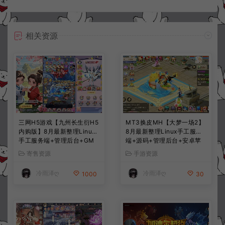
相关资源
三网H5游戏【九州长生衍H5
MT3换皮MH【大梦一场2】
内购版】8月最新整理Linux
8月最新整理Linux手工服务
手工服务端+管理后台+GM
端+源码+管理后台+安卓苹
授权后台+简易安卓客户端
果双端+详细搭建教程+视频
寄售资源
手游资源
+详细搭建教程+视频教程
教程
冷雨泽ღ
冷雨泽ღ
1000
30