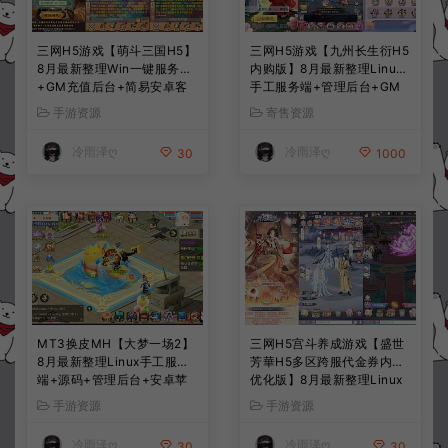
三网H5游戏【萌斗三国H5】
三网H5游戏【九州长生衍H5
8月最新整理Win一键服务端
内购版】8月最新整理Linux
+GM充值后台+简易安卓客
手工服务端+管理后台+GM
户端+详细搭建教程+视频教
授权后台+简易安卓客户端
手游资源
寄售资源
程
+详细搭建教程+视频教程
冷雨泽ღ
冷雨泽ღ
30
1000
MT3换皮MH【大梦一场2】
三网H5宫斗养成游戏【盛世
8月最新整理Linux手工服务
芳華H5多区跨服代金券内购
端+源码+管理后台+安卓苹
优化版】8月最新整理Linux
果双端+详细搭建教程+视频
手工服务端+CDK授权后台
手游资源
手游资源
教程
+全资源安卓+详细搭建教程
+视频教程
冷雨泽ღ
冷雨泽ღ
30
30