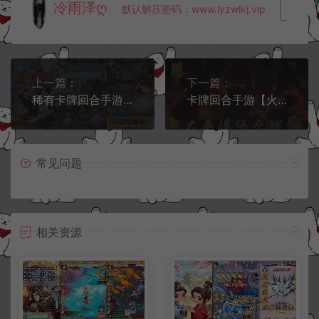
冷雨泽ღ
默认解压密码：www.lyzwlkj.vip
复制
上一篇：
下一篇：
稀有卡牌回合手游【新荣耀之战·不朽羁绊内购版】6月最新整理Linux手工服务端+表格+GM授权后台+安卓苹果双端+详细搭建教程+视频教程
卡牌回合手游【火影重生之太平洋堡垒战】6月最新整理Linux手工服务端+全套表+GM授权后台+安卓苹果双端+详细搭建教程+视频教程
常见问题
相关资源