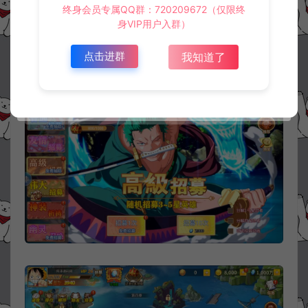
终身会员专属QQ群：720209672（仅限终
身VIP用户入群）
点击进群
我知道了