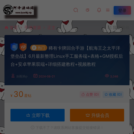
登录
首页
手游资源
正文
我要投稿
稀有卡牌回合手游【航海王之太平洋
#
热门
堡垒战】6月最新整理Linux手工服务端+表格+GM授权后
台+安卓苹果双端+详细搭建教程+视频教程
冷雨泽ღ
2024-06-21
3,046
30
点赞 (
0
)
收藏 (0)
¥
星钻
立即下载
升级会员
下载不了？请联系网站客服提交链接错误！