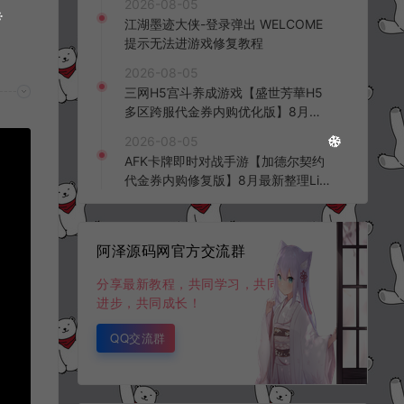
2026-08-05
频教程
江湖墨迹大侠-登录弹出 WELCOME
提示无法进游戏修复教程
2026-08-05
三网H5宫斗养成游戏【盛世芳華H5
多区跨服代金券内购优化版】8月最
新整理Linux手工服务端+CDK授权后
2026-08-05
台+全资源安卓+详细搭建教程+视频
AFK卡牌即时对战手游【加德尔契约
教程
代金券内购修复版】8月最新整理Lin
ux手工服务端+前后端全套源码+CD
K授权后台+安卓苹果双端+详细搭建
教程+视频教程
阿泽源码网官方交流群
分享最新教程，共同学习，共同
进步，共同成长！
QQ交流群