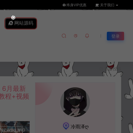
终身VIP优惠
关于我们
网站源码
登录
我要投稿
6月最新
教程+视频
冷雨泽ღ
lkj.vip
升级会员