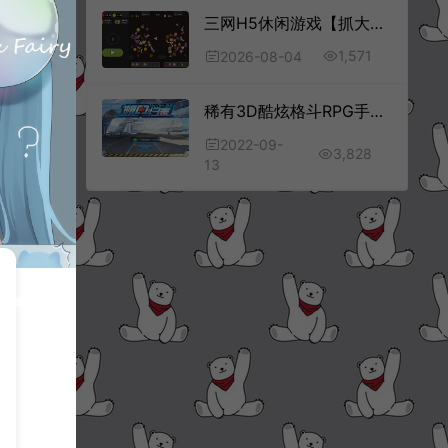
三网H5休闲游戏【抓大鹅H5】8月最新整理Linux手工服务端+Win一键服务端+解压即玩+简易安卓客户端+详细搭建教程
1,571
2026-08-04
稀有3D酷炫格斗RPG手游【机甲归来】9月最新整理Win一键服务端+CDK卡密充值后台+安卓+详细搭建教程
2022-09-
3,828
13