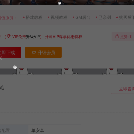
搭建教程
视频教程
GM后台
已亲测
购买后
增值服务：
钻
（
VIP免费
升级VIP
）
开通VIP尊享优惠特权
点赞 (
1
)
立即下载
升级会员
论
立即咨
端配置
单安卓