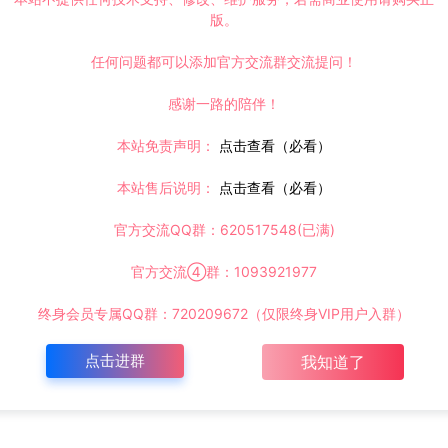
版。
任何问题都可以添加官方交流群交流提问！
感谢一路的陪伴！
本站免责声明：
点击查看（必看）
本站售后说明：
点击查看（必看）
官方交流QQ群：620517548(已满)
官方交流④群：1093921977
终身会员专属QQ群：720209672（仅限终身VIP用户入群）
点击进群
我知道了