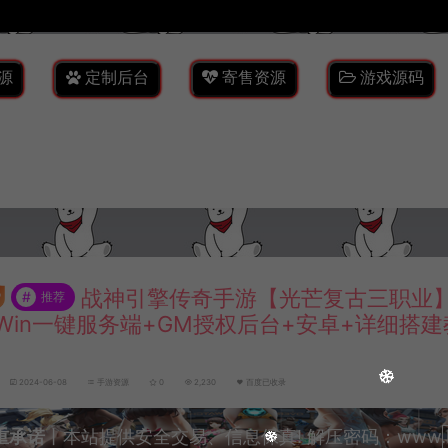
源
定制后台
寄售资源
游戏源码
战神引擎传奇手游【光芒复古三职业】
#
推荐
Win一键服务端+GM授权后台+安卓+详细搭建
2024-06-08
手游资源
0
2,230
百度已收录
重承诺
丨本站提供安全交易、信息保真! 解压密码：www.lyzw