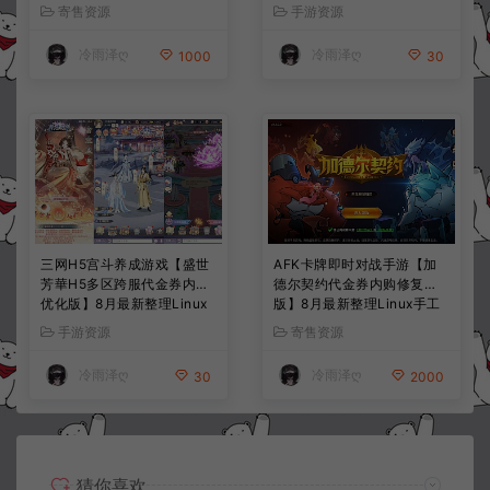
授权后台+简易安卓客户端
果双端+详细搭建教程+视频
寄售资源
手游资源
+详细搭建教程+视频教程
教程
冷雨泽ღ
冷雨泽ღ
1000
30
三网H5宫斗养成游戏【盛世
AFK卡牌即时对战手游【加
芳華H5多区跨服代金券内购
德尔契约代金券内购修复
优化版】8月最新整理Linux
版】8月最新整理Linux手工
手工服务端+CDK授权后台
服务端+前后端全套源码+CD
手游资源
寄售资源
+全资源安卓+详细搭建教程
K授权后台+安卓苹果双端
+视频教程
+详细搭建教程+视频教程
冷雨泽ღ
冷雨泽ღ
30
2000
猜你喜欢