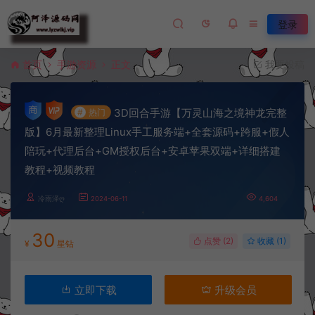
登录
首页
手游资源
正文
我要投稿
3D回合手游【万灵山海之境神龙完整
#
热门
版】6月最新整理Linux手工服务端+全套源码+跨服+假人
陪玩+代理后台+GM授权后台+安卓苹果双端+详细搭建
教程+视频教程
冷雨泽ღ
2024-06-11
4,604
30
点赞 (
2
)
收藏 (1)
¥
星钻
立即下载
升级会员