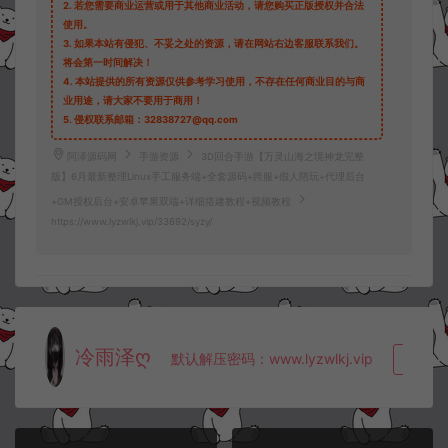
2.
若您需要商业运营或用于其他商业活动，请您购买正版授权并合法
使用。
3.
如果本站有侵犯、不妥之处的资源，请在网站右边客服联系我们。
将会第一时间解决！
4.
本站提供的所有资源仅供参考学习使用，不存在任何商业目的与商
业用途，请大家不要用于商用！
5.
侵权联系邮箱：32838727@qq.com
阿泽源码网
手游资源
3D回合手游【万灵山海之境神龙完整
版】6月最新整理Linux手工服务端+全套源码+跨服+假人陪玩+代理后台
+GM授权后台+安卓苹果双端+详细搭建教程+视频教程
https://www.lyzwlkj.vip/33692/syzy/
冷雨泽ღ
默认解压密码：www.lyzwlkj.vip
复制