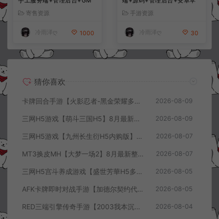
手工服务端+管理后台+GM
端+源码+管理后台+安卓苹
授权后台+简易安卓客户端
果双端+详细搭建教程+视频
寄售资源
手游资源
+详细搭建教程+视频教程
教程
冷雨泽ღ
冷雨泽ღ
1000
30
猜你喜欢
卡牌回合手游【火影忍者-黑金荣耀多区跨服平台币内购版】8月最新整理Linux手工服务端+CDK授权后台+安卓+详细搭建教程+视频教程
2026-08-09
三网H5游戏【萌斗三国H5】8月最新整理Win一键服务端+GM充值后台+简易安卓客户端+详细搭建教程+视频教程
2026-08-09
三网H5游戏【九州长生衍H5内购版】8月最新整理Linux手工服务端+管理后台+GM授权后台+简易安卓客户端+详细搭建教程+视频教程
2026-08-07
MT3换皮MH【大梦一场2】8月最新整理Linux手工服务端+源码+管理后台+安卓苹果双端+详细搭建教程+视频教程
2026-08-07
三网H5宫斗养成游戏【盛世芳華H5多区跨服代金券内购优化版】8月最新整理Linux手工服务端+CDK授权后台+全资源安卓+详细搭建教程+视频教程
2026-08-05
AFK卡牌即时对战手游【加德尔契约代金券内购修复版】8月最新整理Linux手工服务端+前后端全套源码+CDK授权后台+安卓苹果双端+详细搭建教程+视频教程
2026-08-05
RED三端引擎传奇手游【2003我本沉默三职业】8月最新整理Win一键服务端+PC安卓+详细搭建教程
2026-08-04