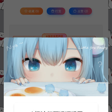
收藏 (5)
打赏
点赞 (
2
)
©版权免责声明
1.
本站资源售价只是赞助，收取费用仅维持本站的日常运营所需。
2.
若您需要商业运营或用于其他商业活动，请您购买正版授权并合法
使用。
3.
如果本站有侵犯、不妥之处的资源，请在网站右边客服联系我们。
将会第一时间解决！
4.
本站提供的所有资源仅供参考学习使用，不存在任何商业目的与商
业用途，请大家不要用于商用！
5.
侵权联系邮箱：32838727@qq.com
阿泽源码网
手游资源
密码保护：二次元卡通动漫闯关手游
【3D崩坏-星穹铁道V2.2】5月最新整理Linux手工服务端+GM指令命令+安
卓+详细搭建教程
https://www.lyzwlkj.vip/33369/syzy/