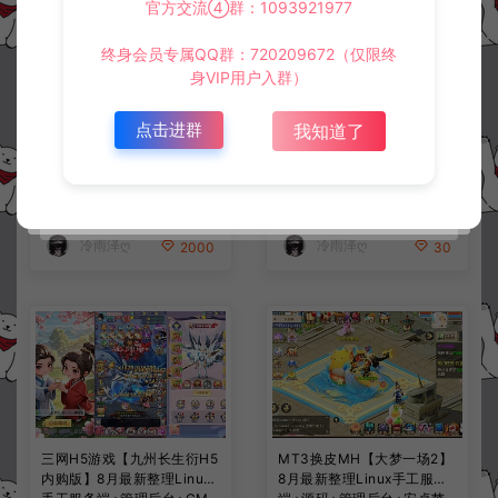
官方交流④群：1093921977
终身会员专属QQ群：720209672（仅限终
身VIP用户入群）
点击进群
我知道了
卡牌回合手游【火影忍者-黑
三网H5游戏【萌斗三国H5】
金荣耀多区跨服平台币内购
8月最新整理Win一键服务端
版】8月最新整理Linux手工
+GM充值后台+简易安卓客
服务端+CDK授权后台+安卓
户端+详细搭建教程+视频教
寄售资源
手游资源
+详细搭建教程+视频教程
程
冷雨泽ღ
冷雨泽ღ
2000
30
三网H5游戏【九州长生衍H5
MT3换皮MH【大梦一场2】
内购版】8月最新整理Linux
8月最新整理Linux手工服务