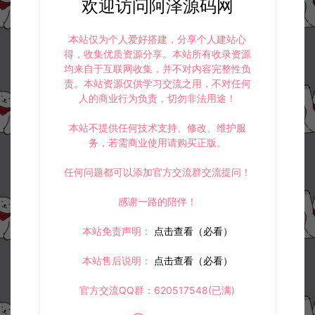
欢迎访问阿泽源码网
本站仅为个人爱好搭建，分享个人建站心
冷雨泽ღ
得，收集优质资源分享。本站所有收录资源
默认解压密码：www.lyzwlkj.vip
复制
均来自于互联网收集，并不对内容完整性负
责。本站资源仅供学习交流之用，不对任何
人的商业行为负责，切勿非法用途！
本站不提供任何技术支持、修改、维护服
上一篇：
下一篇：
务，若需商业使用请购买正版。
二次元卡通动漫闯关手游【3D崩坏-星穹铁道V2.1】5月最新整理Linux手工服务端+GM指令命令+安卓+详细搭建教程
战神引擎传奇手游【朱雀复古三职业[白猪3.1]】5月最新整理Win一键服务端+GM授权后台+安卓苹果双端+详细搭建教程+视频教程
任何问题都可以添加官方交流群交流提问！
感谢一路的陪伴！
常见问题
本站免责声明：
点击查看（必看）
本站售后说明：
点击查看（必看）
相关资源
官方交流QQ群：620517548(已满)