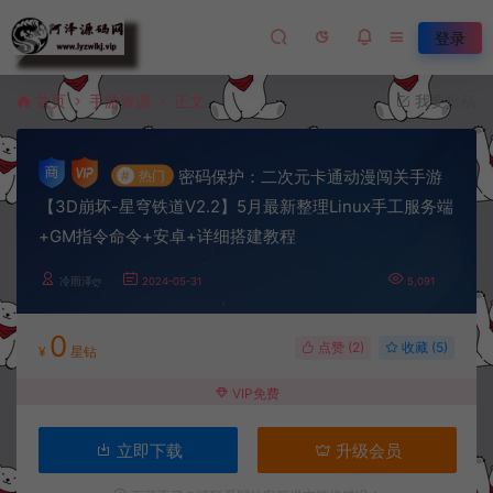
登录
首页
手游资源
正文
我要投稿
密码保护：二次元卡通动漫闯关手游
#
热门
【3D崩坏-星穹铁道V2.2】5月最新整理Linux手工服务端
+GM指令命令+安卓+详细搭建教程
冷雨泽ღ
2024-05-31
5,091
0
点赞 (
2
)
收藏 (5)
¥
星钻
VIP免费
立即下载
升级会员