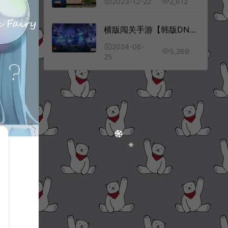
2,612
2023-12-22
横版闯关手游【韩版DNF70级版】6月最新整理Win一键服务端+配置工具+GM授权后台+安卓+免热更客户端+详细搭建教程+视频教程
2024-06-
5,269
25