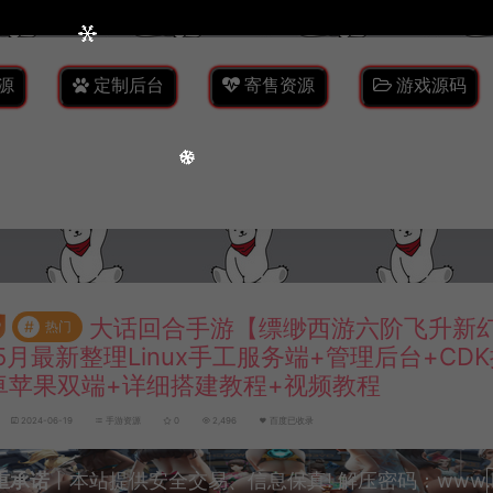
源
定制后台
寄售资源
游戏源码
大话回合手游【缥缈西游六阶飞升新
#
热门
5月最新整理Linux手工服务端+管理后台+CD
卓苹果双端+详细搭建教程+视频教程
2024-06-19
手游资源
0
2,496
百度已收录
重承诺
丨本站提供安全交易、信息保真! 解压密码：www.lyzw