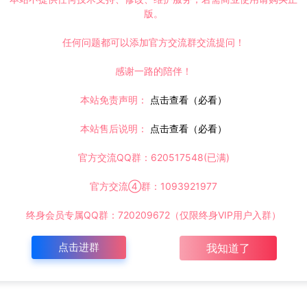
版。
任何问题都可以添加官方交流群交流提问！
感谢一路的陪伴！
本站免责声明：
点击查看（必看）
本站售后说明：
点击查看（必看）
官方交流QQ群：620517548(已满)
官方交流④群：1093921977
终身会员专属QQ群：720209672（仅限终身VIP用户入群）
点击进群
我知道了