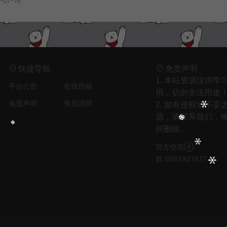
-07-18
快捷导航
免责声明
1
只剩晚风入我怀（回忆版） - 娱乐王牌先锋
1. 本站资源仅供学
平台公告
在线投稿
2
爱是虚伪命题 - 音乐马车
用，切勿非法用途
免责声明
售后说明
2. 如有侵权或不妥
3
安和桥(女生版) - 白允y
源，请联系我们，
4
思绪云端（Fire Mix） - DJFire
间删除。
5
风过半山 - 李雪萌、音融三喜
官方交流④
6
偏爱和例外 - 占二曦
群:1093921977
7
时间沦陷 (女版) - 龙爷
8
Bleeding love - Tata/Pis
9
冰城姑娘 - 刘鹏鹏
10
平凡之路 (日语版) - 梦音茶糯