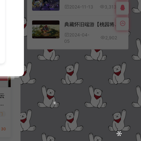
3,313
2024-11-13
典藏怀旧端游【桃园将星录OL】4月最新整理Win半手工服务端+网页注册+GM授权后台+PC客户端+详细搭建教程
2024-04-
2,902
05
云
本
理W
门
工
细
30