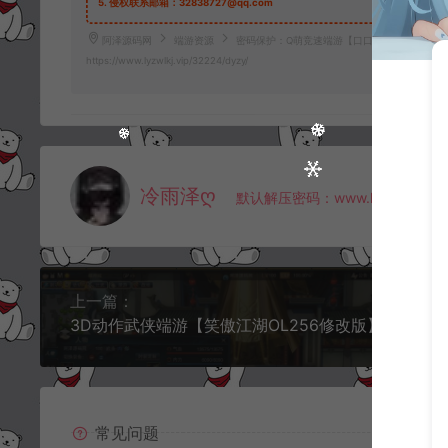
5.
侵权联系邮箱：32838727@qq.com
阿泽源码网
端游资源
密码保护：Q萌竞速端游【口口灰车幻域版】5月最
https://www.lyzwlkj.vip/32224/dyzy/
冷雨泽ღ
默认解压密码：www.lyzwlkj.vip
上一篇：
3D动作武侠端游【笑傲江湖OL256修改版】5月最新整理Li
常见问题