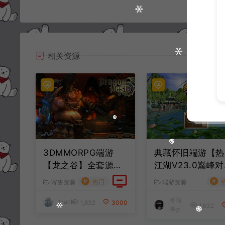
相关资源
3DMMORPG端游
典藏怀旧端游【热
【龙之谷】全套源代
江湖V23.0巅峰对
码
决】7月最新整理W
#
#
热门
寄售资源
端游资源
一键服务端+GS
冷雨
thanh
+百宝阁+在线GM
1,832
3000
1,632
泽ღ
具+PC客户端+详