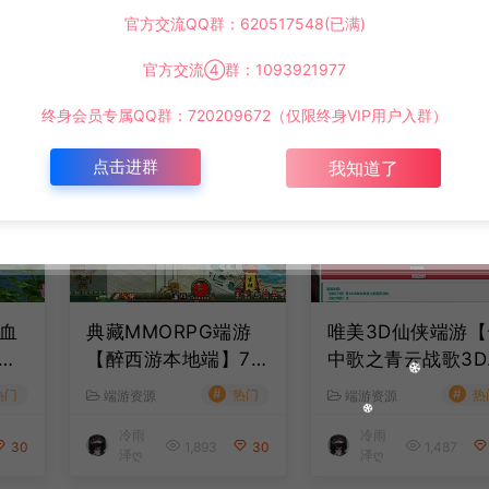
官方交流QQ群：620517548(已满)
官方交流④群：1093921977
终身会员专属QQ群：720209672（仅限终身VIP用户入群）
点击进群
我知道了
血
典藏MMORPG端游
唯美3D仙侠端游【
【醉西游本地端】7
中歌之青云战歌3D
in
月最新整理Win一键
地端】7月最新整
#
#
热门
热门
热
端游资源
端游资源
源码
服务端+GM授权后台
in一键服务端+GM
冷雨
冷雨
工
+PC客户端+详细搭
具+PC客户端+详
30
1,893
30
1,487
泽ღ
泽ღ
细
建教程
搭建教程