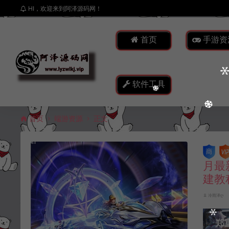
HI，欢迎来到阿泽源码网！
首页
手游资
软件工具
首页
端游资源
正文
月最
建教
冷雨泽ღ
郑