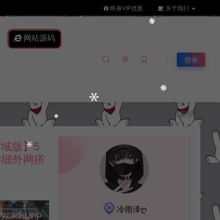
终身VIP优惠
关于我们
网站源码
登录
我要投稿
域版】5
详细外网搭
冷雨泽ღ
lkj.vip
升级会员