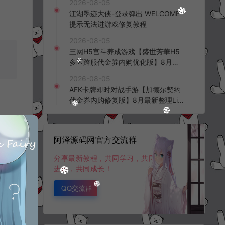
2026-08-05
频教程
江湖墨迹大侠-登录弹出 WELCOME
提示无法进游戏修复教程
2026-08-05
三网H5宫斗养成游戏【盛世芳華H5
多区跨服代金券内购优化版】8月最
新整理Linux手工服务端+CDK授权后
2026-08-05
台+全资源安卓+详细搭建教程+视频
AFK卡牌即时对战手游【加德尔契约
教程
代金券内购修复版】8月最新整理Lin
ux手工服务端+前后端全套源码+CD
K授权后台+安卓苹果双端+详细搭建
教程+视频教程
阿泽源码网官方交流群
分享最新教程，共同学习，共同
进步，共同成长！
QQ交流群