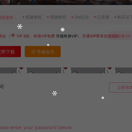
搭建教程
视频教程
GM后台
已亲测
购买后
增值服务：
星钻
（
VIP 8折、终身VIP免费
升级终身VIP
）
开通VIP尊享优惠特权
点赞 (
0
)
立即下载
升级会员
论
立即咨
lease enter your password below: