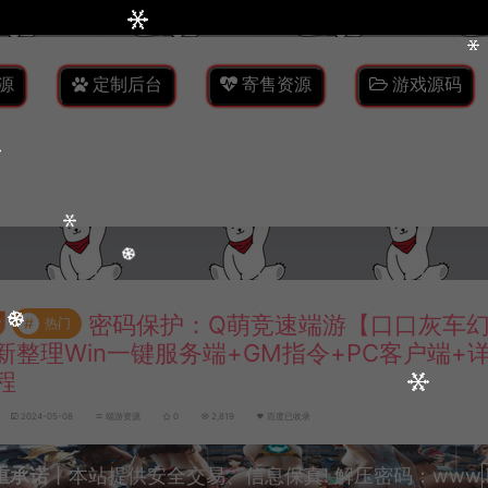
源
定制后台
寄售资源
游戏源码
密码保护：Q萌竞速端游【口口灰车幻
#
热门
新整理Win一键服务端+GM指令+PC客户端+
程
2024-05-08
端游资源
0
2,819
百度已收录
重承诺
丨本站提供安全交易、信息保真! 解压密码：www.lyzw