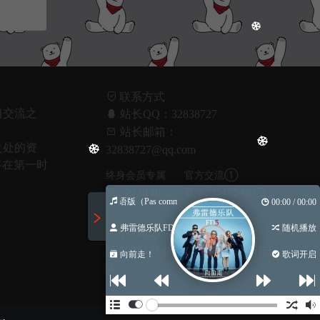
联系方式
习交流之
站长QQ：32838727
！
站长邮箱：
之处的资
32838727@qq.com
将在第一时
终身会员专属
官方交流①
群:720209672
群:620517548(已
蓝莲花法语版（Pas commce ca）（Cover 许巍）
00:00 / 00:00
满)
弗雷德乐队FD...
随机播放
官方交流②
官方交流③
群:620517548(已
群:1045932367(已
向前走！
歌词开启
满)
满)