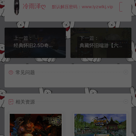
冷雨泽ღ
默认解压密码：www.lyzwlkj.vip
复制
上一篇：
下一篇：
经典怀旧2.5D奇迹端游【怀旧奇迹S17-2】4月最新整理Win一键服务端+修改工具+网页注册+PC客户端+详细搭建教程
典藏怀旧端游【六道轮回2】4月最新整理Win一键服务端+PC客户端+详细搭建教程
常见问题
相关资源