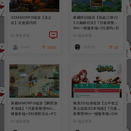
3DMMORPG端游【龙之
典藏怀旧端游【热血江湖V2
谷】全套源代码
3.0巅峰对决】7月最新整理
Win一键服务端+GS源码+百
宝阁+在线GM工具+PC客户
寄售资源
端游资源
端+详细搭建教程
thanh
冷雨泽ღ
3000
30
典藏MMORPG端游【醉西游
唯美3D仙侠端游【云中歌之
本地端】7月最新整理Win一
青云战歌3D本地端】7月最
键服务端+GM授权后台+PC
新整理Win一键服务端+GM
客户端+详细搭建教程
工具+PC客户端+详细搭建教
端游资源
端游资源
程