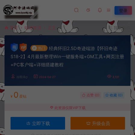
登录
首页
端游资源
正文
我要投稿
经典怀旧2.5D奇迹端游【怀旧奇迹
#
热门
S18-2】4月最新整理Win一键服务端+GM工具+网页注册
+PC客户端+详细搭建教程
冷雨泽ღ
2024-04-27
3,131
0
点赞 (
0
)
收藏 (0)
¥
星钻
此资源仅限VIP下载
立即下载
升级会员