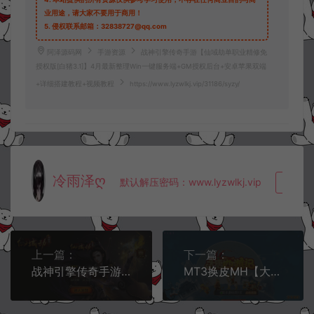
业用途，请大家不要用于商用！
5.
侵权联系邮箱：32838727@qq.com
阿泽源码网
手游资源
战神引擎传奇手游【仙域劫单职业精修免
授权版[白猪3.1]】4月最新整理Win一键服务端+GM授权后台+安卓苹果双端
+详细搭建教程+视频教程
https://www.lyzwlkj.vip/31186/syzy/
冷雨泽ღ
默认解压密码：www.lyzwlkj.vip
复制
上一篇：
下一篇：
战神引擎传奇手游【仙域劫单职业免授权版[白猪3.1]】4月最新整理Win一键服务端+GM授权后台+安卓苹果双端+详细搭建教程+视频教程
MT3换皮MH【大唐西游记3】4月最新整理Linux手工服务端+源码+管理后台+GM后台+安卓苹果双端+详细搭建教程+视频教程