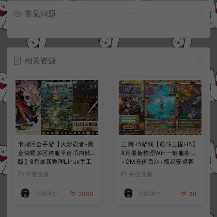
常见问题
相关资源
卡牌回合手游【火影忍者-黑
三网H5游戏【萌斗三国H5】
金荣耀多区跨服平台币内购
8月最新整理Win一键服务端
版】8月最新整理Linux手工
+GM充值后台+简易安卓客
服务端+CDK授权后台+安卓
户端+详细搭建教程+视频教
寄售资源
手游资源
+详细搭建教程+视频教程
程
冷雨泽ღ
冷雨泽ღ
2000
30