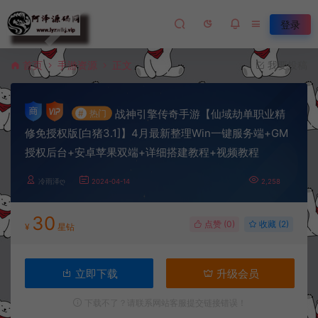
登录
首页
手游资源
正文
我要投稿
战神引擎传奇手游【仙域劫单职业精
#
热门
修免授权版[白猪3.1]】4月最新整理Win一键服务端+GM
授权后台+安卓苹果双端+详细搭建教程+视频教程
冷雨泽ღ
2024-04-14
2,258
30
点赞 (
0
)
收藏 (2)
¥
星钻
立即下载
升级会员
下载不了？请联系网站客服提交链接错误！