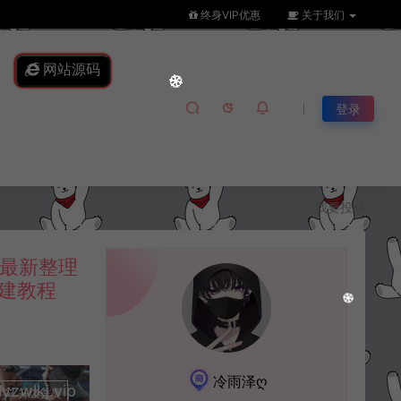
终身VIP优惠
关于我们
网站源码
登录
我要投稿
最新整理
搭建教程
冷雨泽ღ
lkj.vip
升级会员