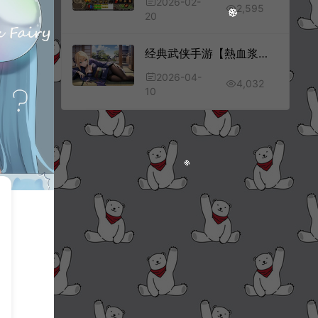
2026-02-
2,595
20
经典武侠手游【熱血浆糊·歸來代金券内购七职业版】4月最新整理Linux手工服务端+管理后台+代理后台+CDK授权后台+安卓苹果双端+详细搭建教程+视频教程
2026-04-
4,032
10