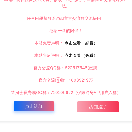
版。
任何问题都可以添加官方交流群交流提问！
感谢一路的陪伴！
本站免责声明：
点击查看（必看）
本站售后说明：
点击查看（必看）
官方交流QQ群：620517548(已满)
官方交流④群：1093921977
终身会员专属QQ群：720209672（仅限终身VIP用户入群）
点击进群
我知道了