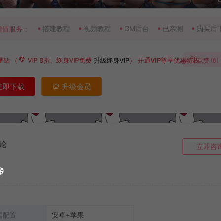
搭建教程
视频教程
GM后台
已亲测
购买后
增值服务：
星钻
（
VIP 8折、终身VIP免费
升级终身VIP
）
开通VIP尊享优惠特权
点赞 (
0
)
立即下载
升级会员
论
立即咨
端配置
安卓+苹果