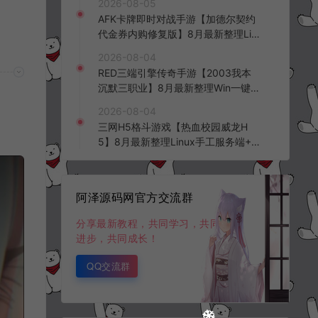
2026-08-05
台+全资源安卓+详细搭建教程+视频
AFK卡牌即时对战手游【加德尔契约
教程
代金券内购修复版】8月最新整理Lin
ux手工服务端+前后端全套源码+CD
2026-08-04
K授权后台+安卓苹果双端+详细搭建
RED三端引擎传奇手游【2003我本
教程+视频教程
沉默三职业】8月最新整理Win一键
服务端+PC安卓+详细搭建教程
2026-08-04
三网H5格斗游戏【热血校园威龙H
5】8月最新整理Linux手工服务端+W
in一键服务端+解压即玩+简易安卓客
户端+详细搭建教程
阿泽源码网官方交流群
分享最新教程，共同学习，共同
进步，共同成长！
QQ交流群