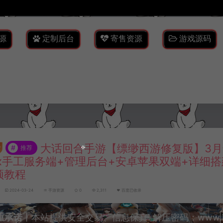
源
定制后台
寄售资源
游戏源码
大话回合手游【缥缈西游修复版】3月
#
推荐
nux手工服务端+管理后台+安卓苹果双端+详细
频教程
2024-03-24
手游资源
0
2,311
百度已收录
重承诺
丨本站提供安全交易、信息保真! 解压密码：www.lyzw