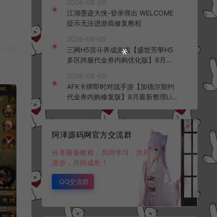
2026-08-05
频教程
江湖墨迹大侠-登录弹出 WELCOME
提示无法进游戏修复教程
2026-08-05
三网H5宫斗养成游戏【盛世芳華H5
多区跨服代金券内购优化版】8月最
新整理Linux手工服务端+CDK授权后
2026-08-05
台+全资源安卓+详细搭建教程+视频
AFK卡牌即时对战手游【加德尔契约
教程
代金券内购修复版】8月最新整理Lin
ux手工服务端+前后端全套源码+CD
K授权后台+安卓苹果双端+详细搭建
教程+视频教程
阿泽源码网官方交流群
分享最新教程，共同学习，共同
进步，共同成长！
QQ交流群