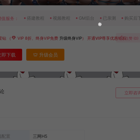
搭建教程
视频教程
GM后台
已亲测
购买后
增值服务：
星钻
（
VIP 8折、终身VIP免费
升级终身VIP
）
开通VIP尊享优惠特权
点赞 (
0
)
立即下载
升级会员
论
立即咨
端配置
三网H5