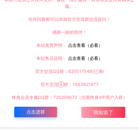
版。
任何问题都可以添加官方交流群交流提问！
感谢一路的陪伴！
本站免责声明：
点击查看（必看）
本站售后说明：
点击查看（必看）
官方交流QQ群：620517548(已满)
官方交流④群：1093921977
终身会员专属QQ群：720209672（仅限终身VIP用户入群）
点击进群
我知道了