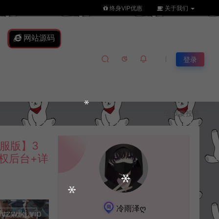
终身VIP优惠
关于我们
网站源码
登录
我要投稿
服版】3
授权后台+详
冷雨泽ღ
lkj.vip
升级会员