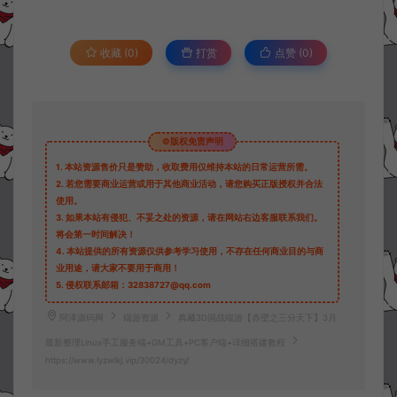
收藏 (0)
打赏
点赞 (
0
)
©版权免责声明
1.
本站资源售价只是赞助，收取费用仅维持本站的日常运营所需。
2.
若您需要商业运营或用于其他商业活动，请您购买正版授权并合法
使用。
3.
如果本站有侵犯、不妥之处的资源，请在网站右边客服联系我们。
将会第一时间解决！
4.
本站提供的所有资源仅供参考学习使用，不存在任何商业目的与商
业用途，请大家不要用于商用！
5.
侵权联系邮箱：32838727@qq.com
阿泽源码网
端游资源
典藏3D国战端游【赤壁之三分天下】3月
最新整理Linux手工服务端+GM工具+PC客户端+详细搭建教程
https://www.lyzwlkj.vip/30024/dyzy/