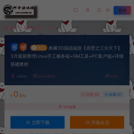
登录
首页
端游资源
正文
我要投稿
典藏3D国战端游【赤壁之三分天下】
#
热门
3月最新整理Linux手工服务端+GM工具+PC客户端+详细
搭建教程
冷雨泽ღ
2024-03-12
2,812
0
点赞 (
0
)
收藏 (0)
¥
星钻
VIP免费
立即下载
升级会员