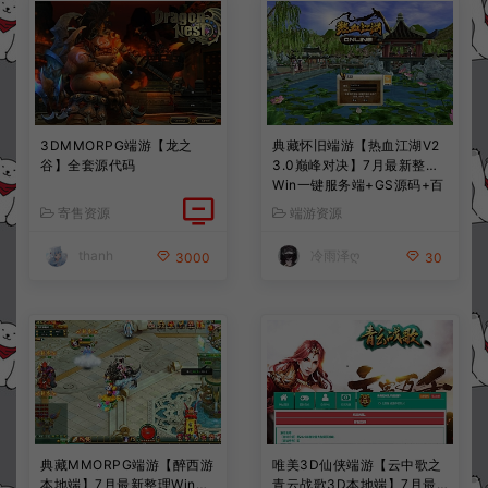
3DMMORPG端游【龙之
典藏怀旧端游【热血江湖V2
谷】全套源代码
3.0巅峰对决】7月最新整理
Win一键服务端+GS源码+百
宝阁+在线GM工具+PC客户
寄售资源
端游资源
端+详细搭建教程
thanh
冷雨泽ღ
3000
30
典藏MMORPG端游【醉西游
唯美3D仙侠端游【云中歌之
本地端】7月最新整理Win一
青云战歌3D本地端】7月最