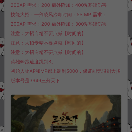
200AP 需求：200 额外附加：400%基础伤害
技能大招：一剑凌风冷却时间：5S MP 需求：
200AP 需求：200 额外附加：300%基础伤害
注意：大招专精不要点减【时间的】
注意：大招专精不要点减【时间的】
注意：大招专精不要点减【时间的】
英雄奔跑速度跳到8。
初始人物AP和MP都上调到5000，保证能无限刷大招
版本号是3646三分天下