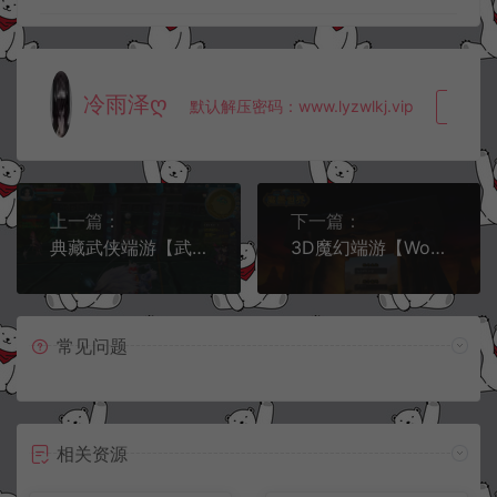
冷雨泽ღ
默认解压密码：www.lyzwlkj.vip
复制
上一篇：
下一篇：
典藏武侠端游【武林外传之桃花缘588超变版】3月最新整理Linux手工服务端+GM工具+PC客户端+详细搭建教程
3D魔幻端游【Wow魔兽世界60级1.12怀旧版】3月最新整理Win一键服务端+GM指令+PC客户端+详细搭建教程
常见问题
相关资源