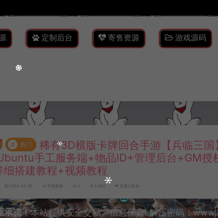
源
定制后台
寄售资源
游戏源码
稀有3D横版卡牌回合手游【兵临三国
#
热门
Ubuntu手工服务端+物品ID+管理后台+GM授
详细搭建教程+视频教程
2024-02-26
手游资源
4
2,993
百度已收录
重承诺
丨本站提供安全交易、信息保真! 解压密码：www.lyzw