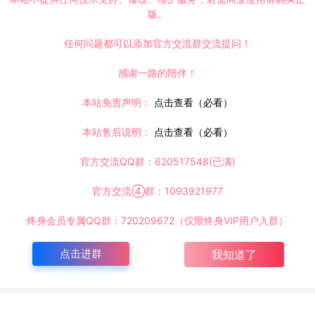
版。
任何问题都可以添加官方交流群交流提问！
感谢一路的陪伴！
本站免责声明：
点击查看（必看）
本站售后说明：
点击查看（必看）
官方交流QQ群：620517548(已满)
官方交流④群：1093921977
终身会员专属QQ群：720209672（仅限终身VIP用户入群）
点击进群
我知道了