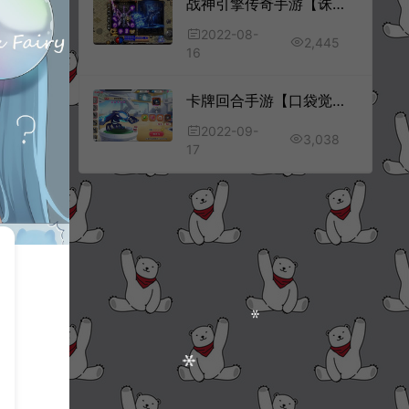
战神引擎传奇手游【诛仙玛法单职业】8月最新整理Win一键服务端+六大陆+GM充值后台+安卓+详细搭建教程
2022-08-
2,445
16
卡牌回合手游【口袋觉醒v14更始原鱼版】9月最新整理Ubuntu手工服务端+运营后台+GM授权物品后台+安卓苹果双端+详细搭建教程
2022-09-
3,038
17