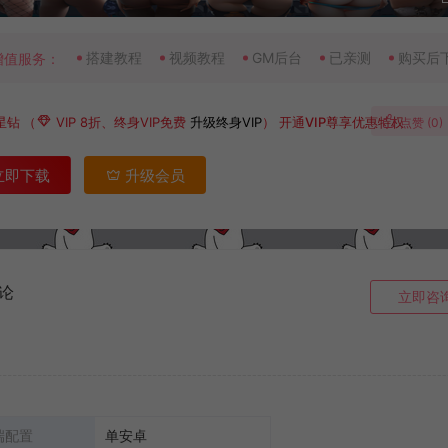
搭建教程
视频教程
GM后台
已亲测
购买后
增值服务：
星钻
（
VIP 8折、终身VIP免费
升级终身VIP
）
开通VIP尊享优惠特权
点赞 (
0
)
立即下载
升级会员
论
立即咨
端配置
单安卓