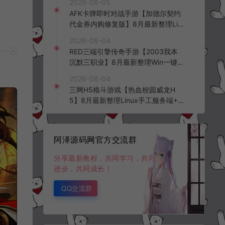
2026-08-05
台+全资源安卓+详细搭建教程+视频
AFK卡牌即时对战手游【加德尔契约
教程
代金券内购修复版】8月最新整理Lin
ux手工服务端+前后端全套源码+CD
2026-08-04
K授权后台+安卓苹果双端+详细搭建
RED三端引擎传奇手游【2003我本
教程+视频教程
沉默三职业】8月最新整理Win一键
服务端+PC安卓+详细搭建教程
2026-08-04
三网H5格斗游戏【热血校园威龙H
5】8月最新整理Linux手工服务端+W
in一键服务端+解压即玩+简易安卓客
户端+详细搭建教程
阿泽源码网官方交流群
分享最新教程，共同学习，共同
进步，共同成长！
QQ交流群