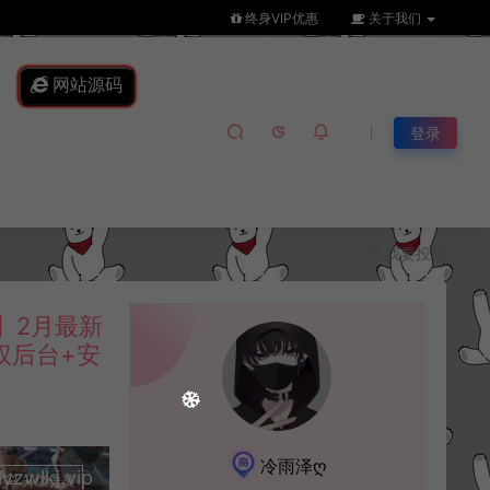
终身VIP优惠
关于我们
网站源码
登录
我要投稿
】2月最新
权后台+安
冷雨泽ღ
lkj.vip
升级会员