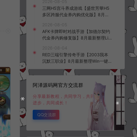
2026-08-05
三网H5宫斗养成游戏【盛世芳華H5
多区跨服代金券内购优化版】8月最
新整理Linux手工服务端+CDK授权后
2026-08-05
台+全资源安卓+详细搭建教程+视频
AFK卡牌即时对战手游【加德尔契约
教程
代金券内购修复版】8月最新整理Lin
ux手工服务端+前后端全套源码+CD
2026-08-04
K授权后台+安卓苹果双端+详细搭建
RED三端引擎传奇手游【2003我本
教程+视频教程
沉默三职业】8月最新整理Win一键
服务端+PC安卓+详细搭建教程
阿泽源码网官方交流群
分享最新教程，共同学习，共同
进步，共同成长！
QQ交流群