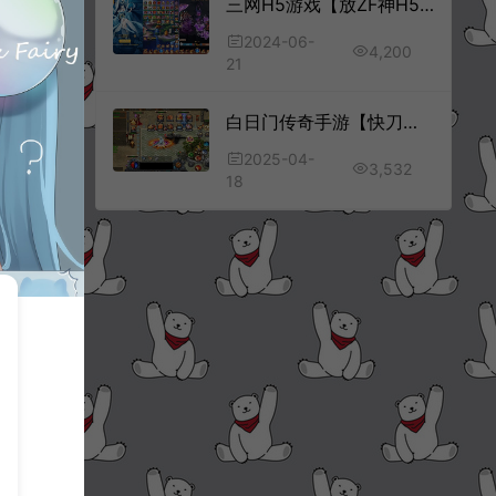
三网H5游戏【放ZF神H5超变多区跨服内购版】6月最新整理Linux手工服务端+打包工具+管理后台+CDK授权后台+安卓+详细搭建教程+视频教程
2024-06-
4,200
21
白日门传奇手游【快刀江湖多区跨服完整版】1月最新整理Win一键服务端+前后端全套源码+管理后台+GM授权后台+安卓+详细搭建教程+视频教程
2025-04-
3,532
18