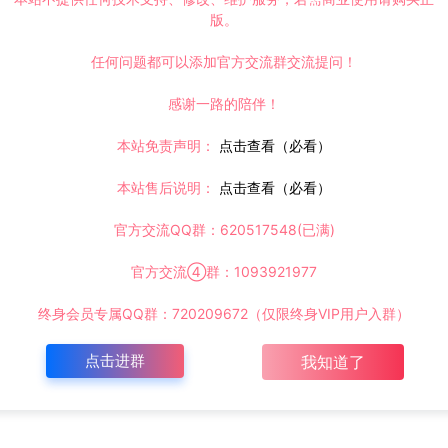
版。
任何问题都可以添加官方交流群交流提问！
感谢一路的陪伴！
本站免责声明：
点击查看（必看）
本站售后说明：
点击查看（必看）
官方交流QQ群：620517548(已满)
官方交流④群：1093921977
终身会员专属QQ群：720209672（仅限终身VIP用户入群）
点击进群
我知道了