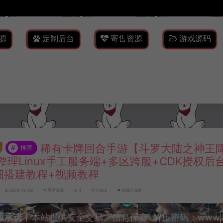
源
定制后台
寄售资源
游戏源码
稀有卡牌回合手游【斗罗大陆之神王降
#
推荐
整理Linux手工服务端+多区跨服+CDK授权后
细搭建教程+视频教程
2023-12-09
手游资源
4
4,605
百度已收录
重承诺
丨本站提供安全交易、信息保真! 解压密码：www.lyzw