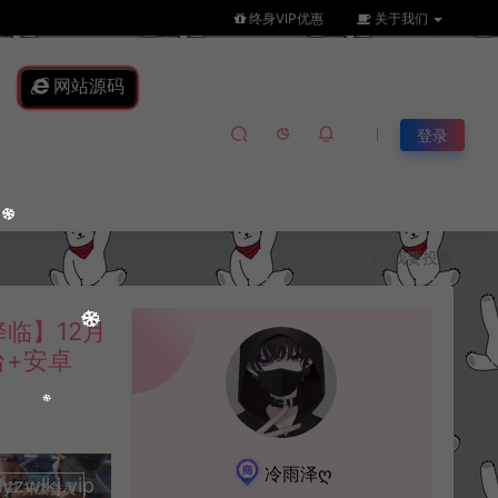
终身VIP优惠
关于我们
网站源码
登录
我要投稿
临】12月
台+安卓
冷雨泽ღ
lkj.vip
升级会员