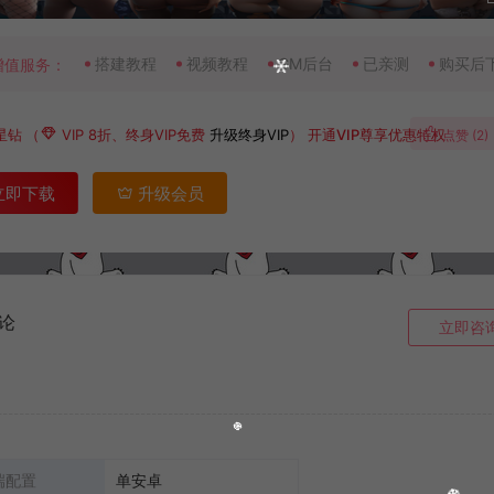
搭建教程
视频教程
GM后台
已亲测
购买后
增值服务：
星钻
（
VIP 8折、终身VIP免费
升级终身VIP
）
开通VIP尊享优惠特权
点赞 (
2
)
立即下载
升级会员
论
立即咨
端配置
单安卓